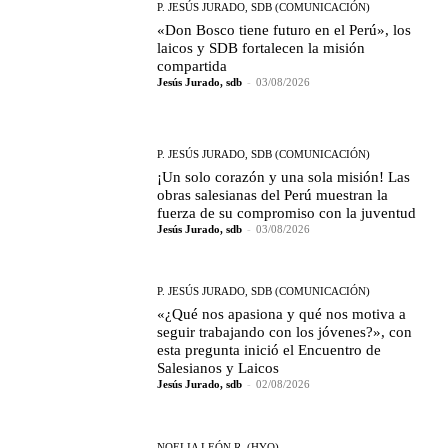
P. JESÚS JURADO, SDB (COMUNICACIÓN)
«Don Bosco tiene futuro en el Perú», los
laicos y SDB fortalecen la misión
compartida
Jesús Jurado, sdb
-
03/08/2026
P. JESÚS JURADO, SDB (COMUNICACIÓN)
¡Un solo corazón y una sola misión! Las
obras salesianas del Perú muestran la
fuerza de su compromiso con la juventud
Jesús Jurado, sdb
-
03/08/2026
P. JESÚS JURADO, SDB (COMUNICACIÓN)
«¿Qué nos apasiona y qué nos motiva a
seguir trabajando con los jóvenes?», con
esta pregunta inició el Encuentro de
Salesianos y Laicos
Jesús Jurado, sdb
-
02/08/2026
NOELIA LEÓN R. (HYO)