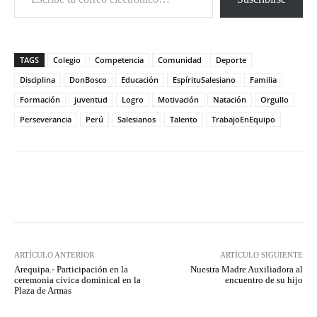
TAGS
Colegio
Competencia
Comunidad
Deporte
Disciplina
DonBosco
Educación
EspírituSalesiano
Familia
Formación
juventud
Logro
Motivación
Natación
Orgullo
Perseverancia
Perú
Salesianos
Talento
TrabajoEnEquipo
Facebook
X
Pinterest
What
ARTÍCULO ANTERIOR
ARTÍCULO SIGUIENTE
Arequipa.- Participación en la
Nuestra Madre Auxiliadora al
ceremonia cívica dominical en la
encuentro de su hijo
Plaza de Armas