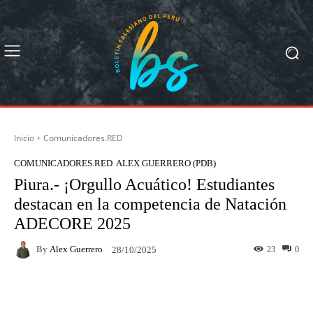
Inicio
Comunicadores.RED
COMUNICADORES.RED
ALEX GUERRERO (PDB)
Piura.- ¡Orgullo Acuático! Estudiantes
destacan en la competencia de Natación
ADECORE 2025
By
Alex Guerrero
23
0
28/10/2025
Facebook
X
Pinterest
What