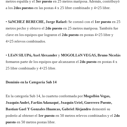
metros espalda y el
3er puesto
en 25 metros mariposa. Además, contribuyó
a los
2dos puestos
en las postas 4 x 25 libre combinado y 4×25 libre.
•
SáNCHEZ BERECHE, Jorge Rafael:
Se coronó con el
1er puesto
en 25
metros pecho y obtuvo el
2do puesto
en 25 metros mariposa. También fue
clave en los equipos que lograron el
2do puesto
en postas 4×25 libre y
4×25 relevos combinados.
•
LEóN SILUPú, Axel Alexander
y
MOGOLLóN VEGAS, Bruno Nicolás
formaron parte de los equipos que alcanzaron el
2do puesto
en postas 4 x
25 libre combinado y 4×25 libre.
Dominio en la Categoría Sub 14
En la categoría Sub 14, la cuarteta conformada por
Mogollón Vegas,
Joaquín André, Farfán Adanaqué, Joaquín Uriel, Guerrero Puente,
Bastian Gael Y Gonzales Huancas, Gabriel Alejandro
demostró su
poderío al obtener el
1er puesto
en 50 metros relevos combinados y el
2do
puesto
en 50 metros postas libre.