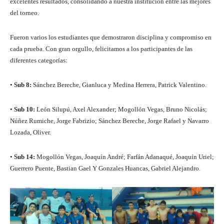
excelentes resultados, consolidando a nuestra institución entre las mejores
del torneo.
Fueron varios los estudiantes que demostraron disciplina y compromiso en
cada prueba. Con gran orgullo, felicitamos a los participantes de las
diferentes categorías:
•
Sub 8:
Sánchez Bereche, Gianluca y Medina Herrera, Patrick Valentino.
•
Sub 10:
León Silupú, Axel Alexander; Mogollón Vegas, Bruno Nicolás;
Núñez Rumiche, Jorge Fabrizio; Sánchez Bereche, Jorge Rafael y Navarro
Lozada, Oliver.
•
Sub 14:
Mogollón Vegas, Joaquín André; Farfán Adanaqué, Joaquín Uriel;
Guerrero Puente, Bastian Gael Y Gonzales Huancas, Gabriel Alejandro.