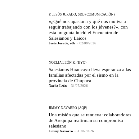
P. JESÚS JURADO, SDB (COMUNICACIÓN)
«¿Qué nos apasiona y qué nos motiva a
seguir trabajando con los jóvenes?», con
esta pregunta inició el Encuentro de
Salesianos y Laicos
Jesús Jurado, sdb
-
02/08/2026
NOELIA LEÓN R. (HYO)
Salesianos Huancayo lleva esperanza a las
familias afectadas por el sismo en la
provincia de Chupaca
Noelia León
-
31/07/2026
JIMMY NAVARRO (AQP)
Una misión que se renueva: colaboradores
de Arequipa reafirman su compromiso
salesiano
Jimmy Navarro
-
31/07/2026