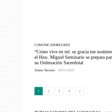
COMUNICADORES.RED
“Cristo vive en mí: su gracia me sostiene
el Hno. Miguel Seminario se prepara pa
su Ordenación Sacerdotal
Jimmy Navarro
-
03/11/2025
1
2
3
4