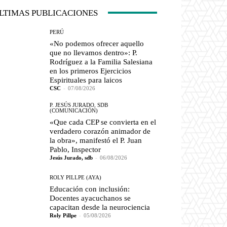
LTIMAS PUBLICACIONES
PERÚ
«No podemos ofrecer aquello
que no llevamos dentro»: P.
Rodríguez a la Familia Salesiana
en los primeros Ejercicios
Espirituales para laicos
CSC
-
07/08/2026
P. JESÚS JURADO, SDB
(COMUNICACIÓN)
«Que cada CEP se convierta en el
verdadero corazón animador de
la obra», manifestó el P. Juan
Pablo, Inspector
Jesús Jurado, sdb
-
06/08/2026
ROLY PILLPE (AYA)
Educación con inclusión:
Docentes ayacuchanos se
capacitan desde la neurociencia
Roly Pillpe
-
05/08/2026