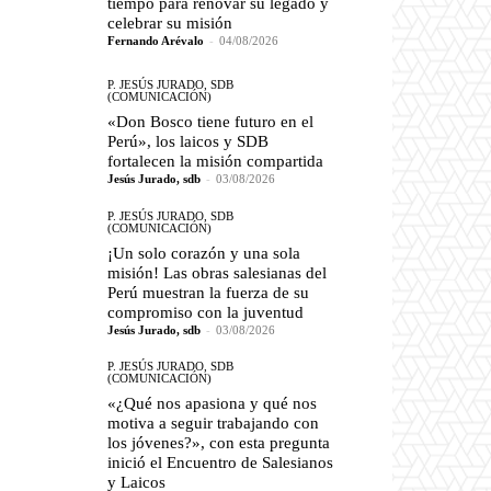
tiempo para renovar su legado y
celebrar su misión
Fernando Arévalo
-
04/08/2026
P. JESÚS JURADO, SDB
(COMUNICACIÓN)
«Don Bosco tiene futuro en el
Perú», los laicos y SDB
fortalecen la misión compartida
Jesús Jurado, sdb
-
03/08/2026
P. JESÚS JURADO, SDB
(COMUNICACIÓN)
¡Un solo corazón y una sola
misión! Las obras salesianas del
Perú muestran la fuerza de su
compromiso con la juventud
Jesús Jurado, sdb
-
03/08/2026
P. JESÚS JURADO, SDB
(COMUNICACIÓN)
«¿Qué nos apasiona y qué nos
motiva a seguir trabajando con
los jóvenes?», con esta pregunta
inició el Encuentro de Salesianos
y Laicos