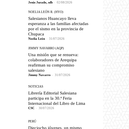
Jesús Jurado, sdb
-
02/08/2026
NOELIA LEÓN R. (HYO)
Salesianos Huancayo lleva
esperanza a las familias afectadas
por el sismo en la provincia de
Chupaca
Noelia León
-
31/07/2026
JIMMY NAVARRO (AQP)
Una misión que se renueva:
colaboradores de Arequipa
reafirman su compromiso
salesiano
Jimmy Navarro
-
31/07/2026
NOTICIAS
Librería Editorial Salesiana
participa en la 30.ª Feria
Internacional del Libro de Lima
CSC
-
30/07/2026
PERÚ
Dieciocho jóvenes, un mismo