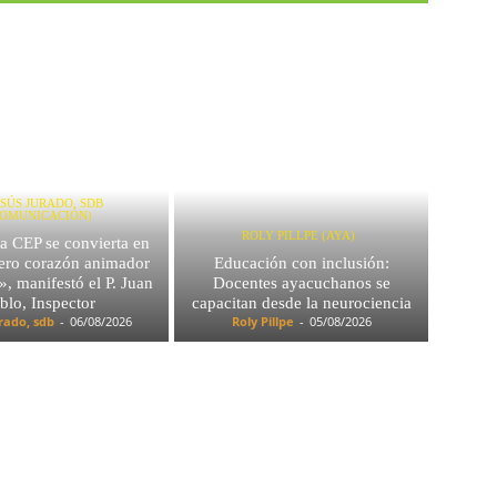
JESÚS JURADO, SDB
COMUNICACIÓN)
ROLY PILLPE (AYA)
a CEP se convierta en
dero corazón animador
Educación con inclusión:
», manifestó el P. Juan
Docentes ayacuchanos se
blo, Inspector
capacitan desde la neurociencia
urado, sdb
-
06/08/2026
Roly Pillpe
-
05/08/2026