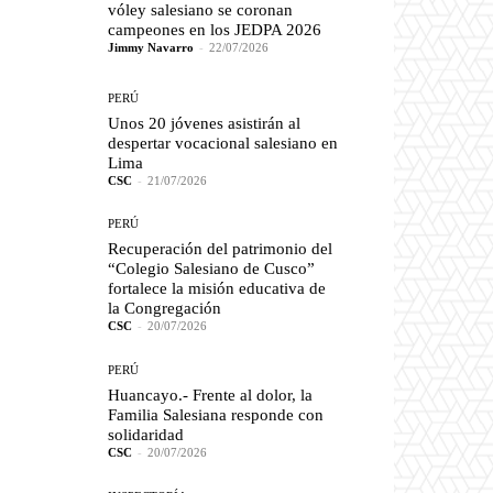
vóley salesiano se coronan
campeones en los JEDPA 2026
Jimmy Navarro
-
22/07/2026
PERÚ
Unos 20 jóvenes asistirán al
despertar vocacional salesiano en
Lima
CSC
-
21/07/2026
PERÚ
Recuperación del patrimonio del
“Colegio Salesiano de Cusco”
fortalece la misión educativa de
la Congregación
CSC
-
20/07/2026
PERÚ
Huancayo.- Frente al dolor, la
Familia Salesiana responde con
solidaridad
CSC
-
20/07/2026