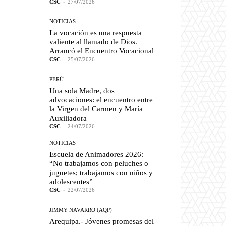
CSC
-
27/07/2026
NOTICIAS
La vocación es una respuesta
valiente al llamado de Dios.
Arrancó el Encuentro Vocacional
CSC
-
25/07/2026
PERÚ
Una sola Madre, dos
advocaciones: el encuentro entre
la Virgen del Carmen y María
Auxiliadora
CSC
-
24/07/2026
NOTICIAS
Escuela de Animadores 2026:
“No trabajamos con peluches o
juguetes; trabajamos con niños y
adolescentes”
CSC
-
22/07/2026
JIMMY NAVARRO (AQP)
Arequipa.- Jóvenes promesas del