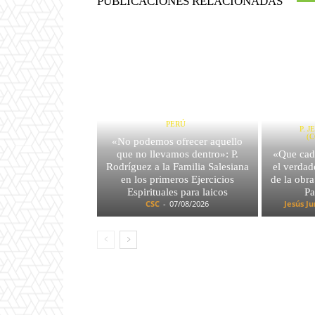
PUBLICACIONES RELACIONADAS
PERÚ
P. 
(
«No podemos ofrecer aquello
que no llevamos dentro»: P.
«Que cad
Rodríguez a la Familia Salesiana
el verda
en los primeros Ejercicios
de la obra
Espirituales para laicos
Pa
CSC
-
07/08/2026
Jesús J