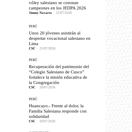
vóley salesiano se coronan
campeones en los JEDPA 2026
Jimmy Navarro
-
22/07/2026
PERÚ
Unos 20 jóvenes asistirán al
despertar vocacional salesiano en
Lima
CSC
-
21/07/2026
PERÚ
Recuperación del patrimonio del
“Colegio Salesiano de Cusco”
fortalece la misión educativa de
la Congregación
CSC
-
20/07/2026
PERÚ
Huancayo.- Frente al dolor, la
Familia Salesiana responde con
solidaridad
CSC
-
20/07/2026