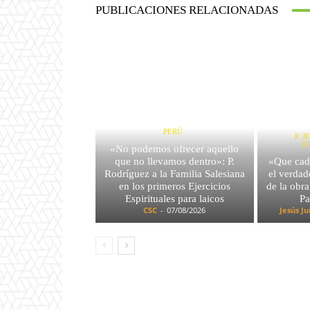
PUBLICACIONES RELACIONADAS
PERÚ
P. 
(
«No podemos ofrecer aquello
que no llevamos dentro»: P.
«Que cad
Rodríguez a la Familia Salesiana
el verda
en los primeros Ejercicios
de la obra
Espirituales para laicos
Pa
CSC
-
07/08/2026
Jesús J