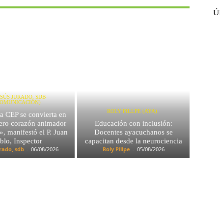
Ú
JESÚS JURADO, SDB
COMUNICACIÓN)
ROLY PILLPE (AYA)
a CEP se convierta en
dero corazón animador
Educación con inclusión:
», manifestó el P. Juan
Docentes ayacuchanos se
blo, Inspector
capacitan desde la neurociencia
urado, sdb
-
06/08/2026
Roly Pillpe
-
05/08/2026