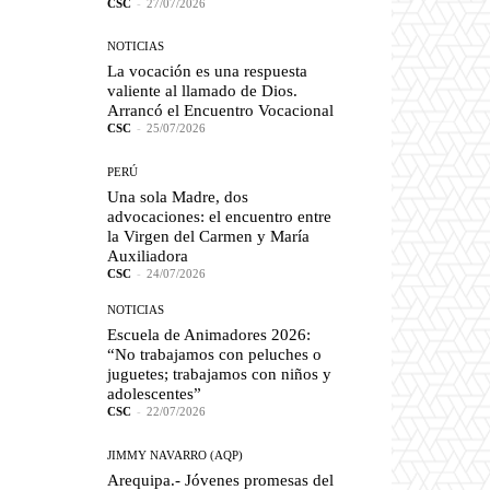
CSC
-
27/07/2026
NOTICIAS
La vocación es una respuesta
valiente al llamado de Dios.
Arrancó el Encuentro Vocacional
CSC
-
25/07/2026
PERÚ
Una sola Madre, dos
advocaciones: el encuentro entre
la Virgen del Carmen y María
Auxiliadora
CSC
-
24/07/2026
NOTICIAS
Escuela de Animadores 2026:
“No trabajamos con peluches o
juguetes; trabajamos con niños y
adolescentes”
CSC
-
22/07/2026
JIMMY NAVARRO (AQP)
Arequipa.- Jóvenes promesas del