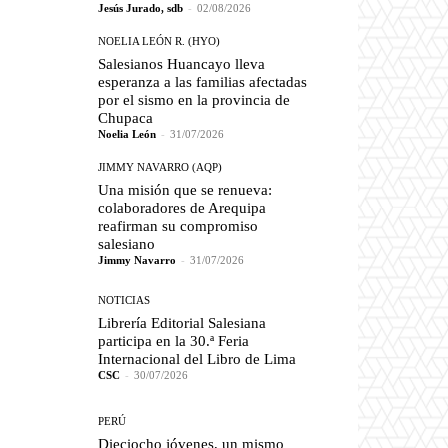
Jesús Jurado, sdb
-
02/08/2026
NOELIA LEÓN R. (HYO)
Salesianos Huancayo lleva
esperanza a las familias afectadas
por el sismo en la provincia de
Chupaca
Noelia León
-
31/07/2026
JIMMY NAVARRO (AQP)
Una misión que se renueva:
colaboradores de Arequipa
reafirman su compromiso
salesiano
Jimmy Navarro
-
31/07/2026
NOTICIAS
Librería Editorial Salesiana
participa en la 30.ª Feria
Internacional del Libro de Lima
CSC
-
30/07/2026
PERÚ
Dieciocho jóvenes, un mismo