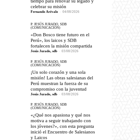
tiempo para renovar su legado y
celebrar su misión
Fernando Arévalo
-
04/08/2026
P. JESÚS JURADO, SDB
(COMUNICACIÓN)
«Don Bosco tiene futuro en el
Perú», los laicos y SDB
fortalecen la misión compartida
Jesús Jurado, sdb
-
03/08/2026
P. JESÚS JURADO, SDB
(COMUNICACIÓN)
¡Un solo corazón y una sola
misión! Las obras salesianas del
Perú muestran la fuerza de su
compromiso con la juventud
Jesús Jurado, sdb
-
03/08/2026
P. JESÚS JURADO, SDB
(COMUNICACIÓN)
«¿Qué nos apasiona y qué nos
motiva a seguir trabajando con
los jóvenes?», con esta pregunta
inició el Encuentro de Salesianos
y Laicos