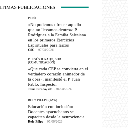
LTIMAS PUBLICACIONES
PERÚ
«No podemos ofrecer aquello
que no llevamos dentro»: P.
Rodríguez a la Familia Salesiana
en los primeros Ejercicios
Espirituales para laicos
CSC
-
07/08/2026
P. JESÚS JURADO, SDB
(COMUNICACIÓN)
«Que cada CEP se convierta en el
verdadero corazón animador de
la obra», manifestó el P. Juan
Pablo, Inspector
Jesús Jurado, sdb
-
06/08/2026
ROLY PILLPE (AYA)
Educación con inclusión:
Docentes ayacuchanos se
capacitan desde la neurociencia
Roly Pillpe
-
05/08/2026