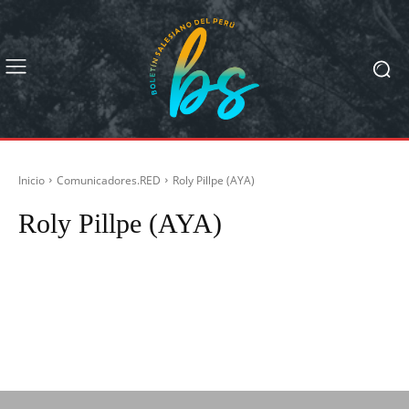
Inicio
Comunicadores.RED
Roly Pillpe (AYA)
Roly Pillpe (AYA)
Alex Guerrero (PDB)
Andrea Buenaño (LSC)
Angela Hidalgo (MAUX)
Fernando Arévalo (MAUX)
Fernando Peña (BOS)
Hans Aquino (SFS)
Jessica Romero (HYO)
Jimmy Navarro (AQP)
Juan Uriel (CUS)
Max Taminchi (SLO)
Miguel Gonzáles (CHO)
Noelia León R. (HYO)
P. Miguel Seminario, sdb (AQP)