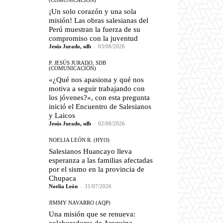
(COMUNICACIÓN)
¡Un solo corazón y una sola
misión! Las obras salesianas del
Perú muestran la fuerza de su
compromiso con la juventud
Jesús Jurado, sdb
-
03/08/2026
P. JESÚS JURADO, SDB
(COMUNICACIÓN)
«¿Qué nos apasiona y qué nos
motiva a seguir trabajando con
los jóvenes?», con esta pregunta
inició el Encuentro de Salesianos
y Laicos
Jesús Jurado, sdb
-
02/08/2026
NOELIA LEÓN R. (HYO)
Salesianos Huancayo lleva
esperanza a las familias afectadas
por el sismo en la provincia de
Chupaca
Noelia León
-
31/07/2026
JIMMY NAVARRO (AQP)
Una misión que se renueva: