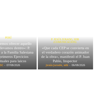
PERÚ
P. JESÚS JURADO, SDB
(COMUNICACIÓN)
emos ofrecer aquello
llevamos dentro»: P.
«Que cada CEP se convierta en
a la Familia Salesiana
el verdadero corazón animador
 primeros Ejercicios
de la obra», manifestó el P. Juan
ituales para laicos
Pablo, Inspector
SC
-
07/08/2026
Jesús Jurado, sdb
-
06/08/2026