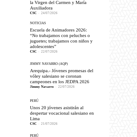
la Virgen del Carmen y María
Auxiliadora
CSC
-
24/07/2026
NOTICIAS
Escuela de Animadores 2026:
“No trabajamos con peluches o
juguetes; trabajamos con niños y
adolescentes”
CSC
-
22/07/2026
JIMMY NAVARRO (AQP)
Arequipa.- Jóvenes promesas del
vóley salesiano se coronan
campeones en los JEDPA 2026
Jimmy Navarro
-
22/07/2026
PERÚ
Unos 20 jóvenes asistirán al
despertar vocacional salesiano en
Lima
CSC
-
21/07/2026
PERÚ