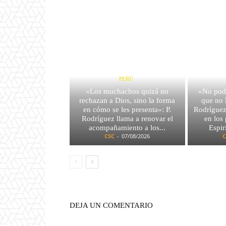
PERÚ
«Los muchachos quizá no
«No pod
rechazan a Dios, sino la forma
que no 
en cómo se les presenta»: P.
Rodríguez 
Rodríguez llama a renovar el
en los
acompañamiento a los...
Espir
CSC
-
07/08/2026
C
DEJA UN COMENTARIO