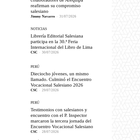
colaboradores de Arequipa
reafirman su compromiso
salesiano
Jimmy Navarro
-
31/07/2026
NOTICIAS
Librería Editorial Salesiana
participa en la 30.ª Feria
Internacional del Libro de Lima
CSC
-
30/07/2026
PERÚ
Dieciocho jóvenes, un mismo
llamado. Culminó el Encuentro
Vocacional Salesiano 2026
CSC
-
29/07/2026
PERÚ
Testimonios con salesianos y
encuentro con el P. Inspector
marcaron la tercera jornada del
Encuentro Vocacional Salesiano
CSC
-
28/07/2026