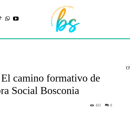
O
 El camino formativo de
ra Social Bosconia
433
0
st
WhatsApp