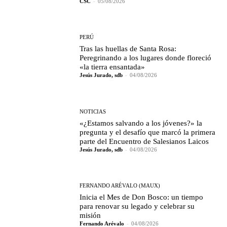
CSC
-
05/08/2026
PERÚ
Tras las huellas de Santa Rosa:
Peregrinando a los lugares donde floreció
«la tierra ensantada»
Jesús Jurado, sdb
-
04/08/2026
NOTICIAS
«¿Estamos salvando a los jóvenes?» la
pregunta y el desafío que marcó la primera
parte del Encuentro de Salesianos Laicos
Jesús Jurado, sdb
-
04/08/2026
FERNANDO ARÉVALO (MAUX)
Inicia el Mes de Don Bosco: un tiempo
para renovar su legado y celebrar su
misión
Fernando Arévalo
-
04/08/2026