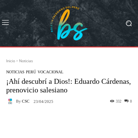
Inicio
Noticias
NOTICIAS
PERÚ
VOCACIONAL
¡Ahí descubrí a Dios!: Eduardo Cárdenas,
prenovicio salesiano
By
CSC
332
0
23/04/2025
Facebook
X
Pinterest
What