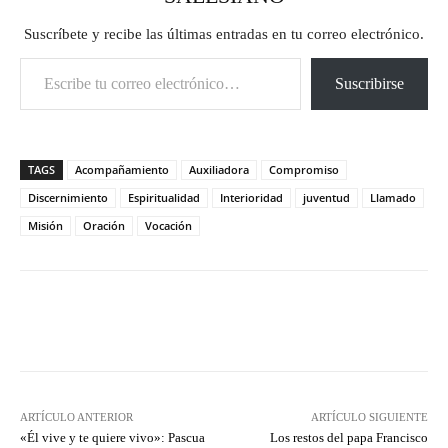
Suscríbete y recibe las últimas entradas en tu correo electrónico.
Escribe tu correo electrónico…
Suscribirse
TAGS
Acompañamiento
Auxiliadora
Compromiso
Discernimiento
Espiritualidad
Interioridad
juventud
Llamado
Misión
Oración
Vocación
Facebook
X
Pinterest
What
ARTÍCULO ANTERIOR
ARTÍCULO SIGUIENTE
«Él vive y te quiere vivo»: Pascua
Los restos del papa Francisco