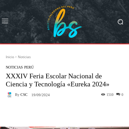
Inicio
Noticias
NOTICIAS
PERÚ
XXXIV Feria Escolar Nacional de
Ciencia y Tecnología «Eureka 2024»
By
CSC
1510
0
19/09/2024
Facebook
X
Pinterest
What