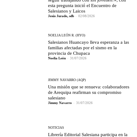
seguir trabajando con los jóvenes?», con
esta pregunta inició el Encuentro de
Salesianos y Laicos
Jesús Jurado, sdb
-
02/08/2026
NOELIA LEÓN R. (HYO)
Salesianos Huancayo lleva esperanza a las
familias afectadas por el sismo en la
provincia de Chupaca
Noelia León
-
31/07/2026
JIMMY NAVARRO (AQP)
Una misión que se renueva: colaboradores
de Arequipa reafirman su compromiso
salesiano
Jimmy Navarro
-
31/07/2026
NOTICIAS
Librería Editorial Salesiana participa en la