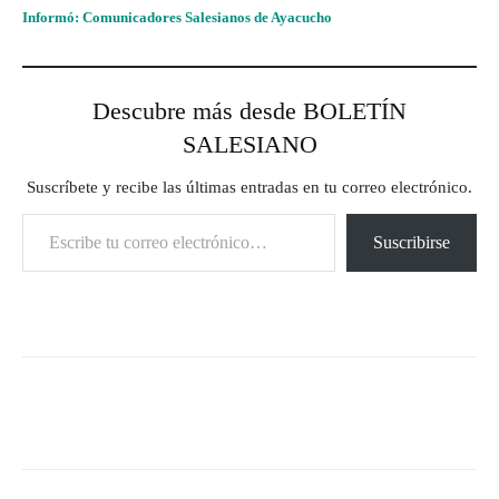
Informó: Comunicadores Salesianos de Ayacucho
Descubre más desde BOLETÍN
SALESIANO
Suscríbete y recibe las últimas entradas en tu correo electrónico.
Escribe tu correo electrónico…
Suscribirse
Facebook
X
Pinterest
What