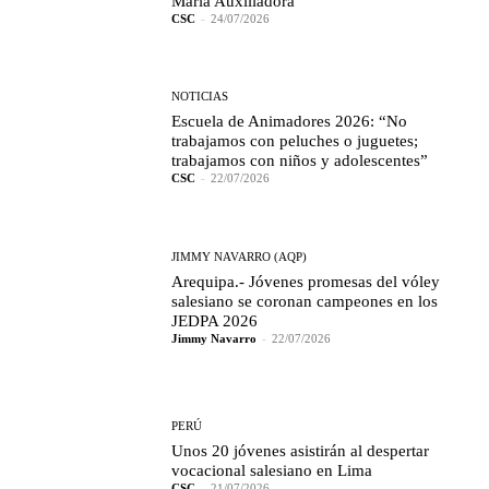
María Auxiliadora
CSC
-
24/07/2026
NOTICIAS
Escuela de Animadores 2026: “No
trabajamos con peluches o juguetes;
trabajamos con niños y adolescentes”
CSC
-
22/07/2026
JIMMY NAVARRO (AQP)
Arequipa.- Jóvenes promesas del vóley
salesiano se coronan campeones en los
JEDPA 2026
Jimmy Navarro
-
22/07/2026
PERÚ
Unos 20 jóvenes asistirán al despertar
vocacional salesiano en Lima
CSC
-
21/07/2026