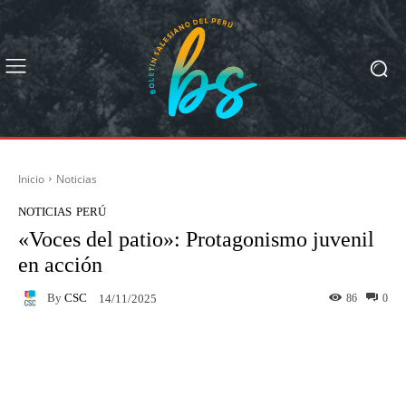
Inicio
Noticias
NOTICIAS
PERÚ
«Voces del patio»: Protagonismo juvenil
en acción
By
CSC
86
0
14/11/2025
Facebook
X
Pinterest
What