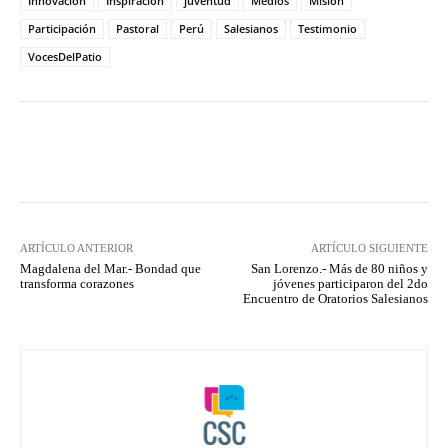
Innovación
Inspiración
juventud
Medios
Misión
Participación
Pastoral
Perú
Salesianos
Testimonio
VocesDelPatio
Facebook
X
Pinterest
What
ARTÍCULO ANTERIOR
ARTÍCULO SIGUIENTE
Magdalena del Mar.- Bondad que
San Lorenzo.- Más de 80 niños y
transforma corazones
jóvenes participaron del 2do
Encuentro de Oratorios Salesianos