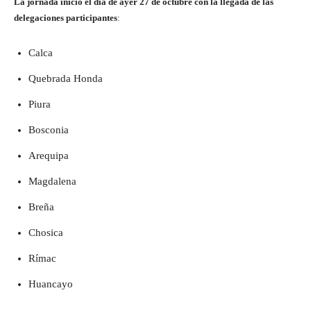
La jornada inició el día de ayer 27 de octubre con la llegada de las
delegaciones participantes
:
Calca
Quebrada Honda
Piura
Bosconia
Arequipa
Magdalena
Breña
Chosica
Rímac
Huancayo