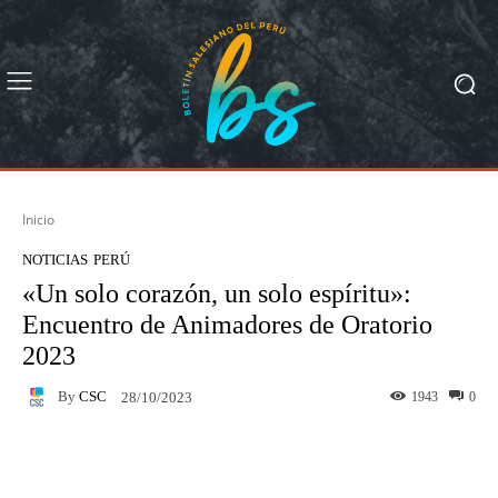
Inicio
NOTICIAS
PERÚ
«Un solo corazón, un solo espíritu»:
Encuentro de Animadores de Oratorio
2023
By
CSC
1943
0
28/10/2023
Facebook
X
Pinterest
What