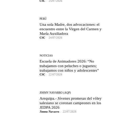
CSC
-
25/07/2026
PERÚ
Una sola Madre, dos advocaciones: el
encuentro entre la Virgen del Carmen y
María Auxiliadora
CSC
-
24/07/2026
NOTICIAS
Escuela de Animadores 2026: “No
trabajamos con peluches o juguetes;
trabajamos con niños y adolescentes”
CSC
-
22/07/2026
JIMMY NAVARRO (AQP)
Arequipa.- Jóvenes promesas del vóley
salesiano se coronan campeones en los
JEDPA 2026
Jimmy Navarro
-
22/07/2026