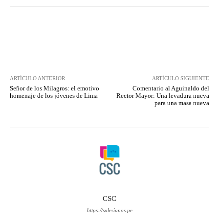
Facebook
X
Pinterest
What
ARTÍCULO ANTERIOR
ARTÍCULO SIGUIENTE
Señor de los Milagros: el emotivo
Comentario al Aguinaldo del
homenaje de los jóvenes de Lima
Rector Mayor: Una levadura nueva
para una masa nueva
CSC
https://salesianos.pe