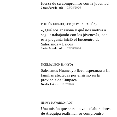
fuerza de su compromiso con la juventud
Jesús Jurado, sdb
-
03/08/2026
P. JESÚS JURADO, SDB (COMUNICACIÓN)
«¿Qué nos apasiona y qué nos motiva a
seguir trabajando con los jóvenes?», con
esta pregunta inició el Encuentro de
Salesianos y Laicos
Jesús Jurado, sdb
-
02/08/2026
NOELIA LEÓN R. (HYO)
Salesianos Huancayo lleva esperanza a las
familias afectadas por el sismo en la
provincia de Chupaca
Noelia León
-
31/07/2026
JIMMY NAVARRO (AQP)
Una misión que se renueva: colaboradores
de Arequipa reafirman su compromiso