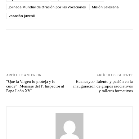
Jornada Mundial de Oración por las Vocaciones
Misión Salesiana
vocación juvenil
Facebook
X
Pinterest
What
ARTÍCULO ANTERIOR
ARTÍCULO SIGUIENTE
“Que la Virgen lo proteja y lo
Huancayo.- Talento y pasión en la
cuide”: Mensaje del P. Inspector al
inauguración de grupos asociativos
Papa León XVI
y talleres formativos