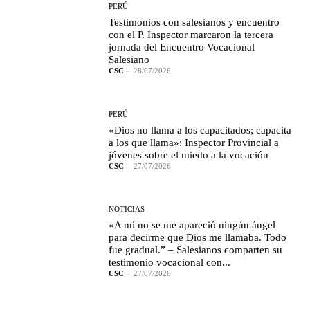
PERÚ
Testimonios con salesianos y encuentro
con el P. Inspector marcaron la tercera
jornada del Encuentro Vocacional
Salesiano
CSC
-
28/07/2026
PERÚ
«Dios no llama a los capacitados; capacita
a los que llama»: Inspector Provincial a
jóvenes sobre el miedo a la vocación
CSC
-
27/07/2026
NOTICIAS
«A mí no se me apareció ningún ángel
para decirme que Dios me llamaba. Todo
fue gradual.” – Salesianos comparten su
testimonio vocacional con...
CSC
-
27/07/2026