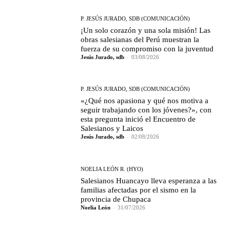
P. JESÚS JURADO, SDB (COMUNICACIÓN)
¡Un solo corazón y una sola misión! Las
obras salesianas del Perú muestran la
fuerza de su compromiso con la juventud
Jesús Jurado, sdb
-
03/08/2026
P. JESÚS JURADO, SDB (COMUNICACIÓN)
«¿Qué nos apasiona y qué nos motiva a
seguir trabajando con los jóvenes?», con
esta pregunta inició el Encuentro de
Salesianos y Laicos
Jesús Jurado, sdb
-
02/08/2026
NOELIA LEÓN R. (HYO)
Salesianos Huancayo lleva esperanza a las
familias afectadas por el sismo en la
provincia de Chupaca
Noelia León
-
31/07/2026