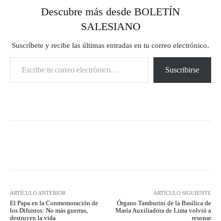
Descubre más desde BOLETÍN
SALESIANO
Suscríbete y recibe las últimas entradas en tu correo electrónico.
Escribe tu correo electrónico…
Suscribirse
Facebook
X
Pinterest
What
ARTÍCULO ANTERIOR
ARTÍCULO SIGUIENTE
El Papa en la Conmemoración de
Órgano Tamburini de la Basílica de
los Difuntos: No más guerras,
María Auxiliadora de Lima volvió a
destruyen la vida
resonar