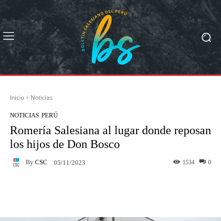
Inicio
Noticias
NOTICIAS
PERÚ
Romería Salesiana al lugar donde reposan
los hijos de Don Bosco
By
CSC
1534
0
05/11/2023
Facebook
X
Pinterest
What