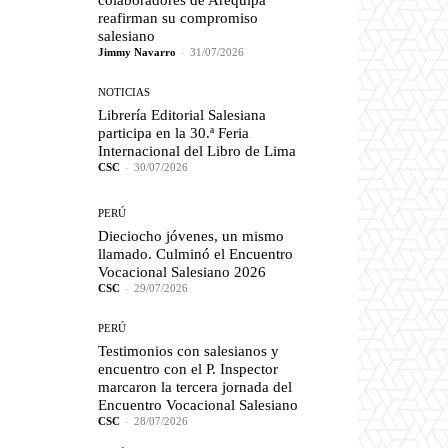
colaboradores de Arequipa
reafirman su compromiso
salesiano
Jimmy Navarro
-
31/07/2026
NOTICIAS
Librería Editorial Salesiana
participa en la 30.ª Feria
Internacional del Libro de Lima
CSC
-
30/07/2026
PERÚ
Dieciocho jóvenes, un mismo
llamado. Culminó el Encuentro
Vocacional Salesiano 2026
CSC
-
29/07/2026
PERÚ
Testimonios con salesianos y
encuentro con el P. Inspector
marcaron la tercera jornada del
Encuentro Vocacional Salesiano
CSC
-
28/07/2026