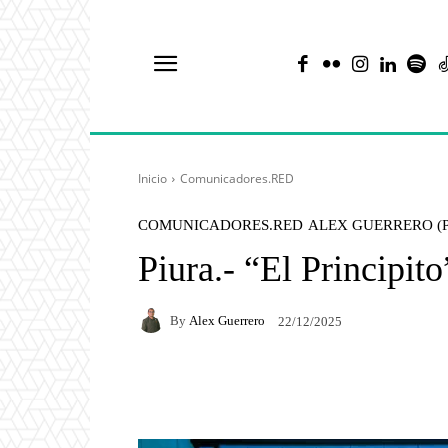
Inicio
Comunicadores.RED
COMUNICADORES.RED
ALEX GUERRERO (
Piura.- “El Principit
By
Alex Guerrero
22/12/2025
Facebook
X
Pintere