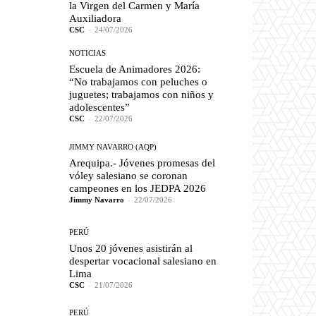
la Virgen del Carmen y María
Auxiliadora
CSC
-
24/07/2026
NOTICIAS
Escuela de Animadores 2026:
“No trabajamos con peluches o
juguetes; trabajamos con niños y
adolescentes”
CSC
-
22/07/2026
JIMMY NAVARRO (AQP)
Arequipa.- Jóvenes promesas del
vóley salesiano se coronan
campeones en los JEDPA 2026
Jimmy Navarro
-
22/07/2026
PERÚ
Unos 20 jóvenes asistirán al
despertar vocacional salesiano en
Lima
CSC
-
21/07/2026
PERÚ