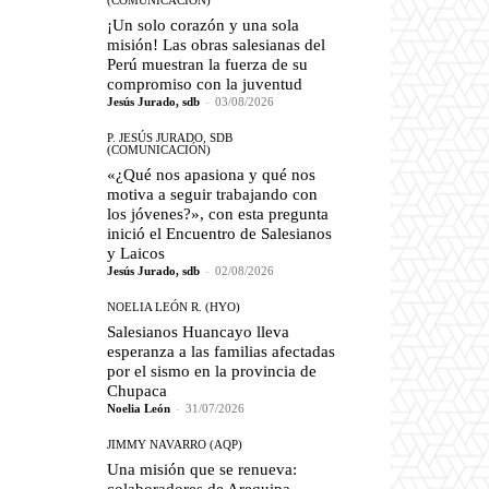
(COMUNICACIÓN)
¡Un solo corazón y una sola
misión! Las obras salesianas del
Perú muestran la fuerza de su
compromiso con la juventud
Jesús Jurado, sdb
-
03/08/2026
P. JESÚS JURADO, SDB
(COMUNICACIÓN)
«¿Qué nos apasiona y qué nos
motiva a seguir trabajando con
los jóvenes?», con esta pregunta
inició el Encuentro de Salesianos
y Laicos
Jesús Jurado, sdb
-
02/08/2026
NOELIA LEÓN R. (HYO)
Salesianos Huancayo lleva
esperanza a las familias afectadas
por el sismo en la provincia de
Chupaca
Noelia León
-
31/07/2026
JIMMY NAVARRO (AQP)
Una misión que se renueva: