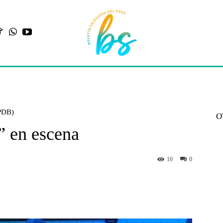
PDB)
O
o” en escena
10
0
st
WhatsApp