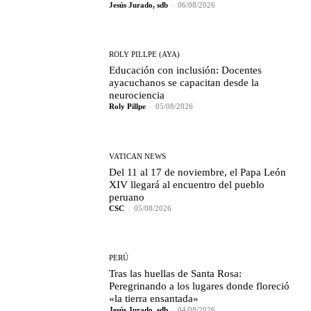
Jesús Jurado, sdb
-
06/08/2026
ROLY PILLPE (AYA)
Educación con inclusión: Docentes
ayacuchanos se capacitan desde la
neurociencia
Roly Pillpe
-
05/08/2026
VATICAN NEWS
Del 11 al 17 de noviembre, el Papa León
XIV llegará al encuentro del pueblo
peruano
CSC
-
05/08/2026
PERÚ
Tras las huellas de Santa Rosa:
Peregrinando a los lugares donde floreció
«la tierra ensantada»
Jesús Jurado, sdb
-
04/08/2026