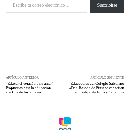
Suscribirse
Facebook
X
Pinterest
What
ARTÍCULO ANTERIOR
ARTÍCULO SIGUIENTE
“Educar el corazón para amar”:
Educadores del Colegio Salesiano
Propuestas para la educación
«Don Bosco» de Piura se capacitan
afectiva de los jóvenes
en Código de Ética y Conducta