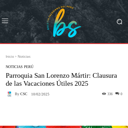
Inicio
Noticias
NOTICIAS
PERÚ
Parroquia San Lorenzo Mártir: Clausura
de las Vacaciones Útiles 2025
By
CSC
336
0
10/02/2025
Facebook
X
Pinterest
What