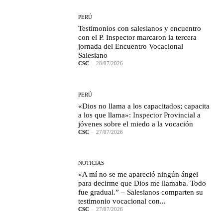
PERÚ
Testimonios con salesianos y encuentro
con el P. Inspector marcaron la tercera
jornada del Encuentro Vocacional
Salesiano
CSC
-
28/07/2026
PERÚ
«Dios no llama a los capacitados; capacita
a los que llama»: Inspector Provincial a
jóvenes sobre el miedo a la vocación
CSC
-
27/07/2026
NOTICIAS
«A mí no se me apareció ningún ángel
para decirme que Dios me llamaba. Todo
fue gradual.” – Salesianos comparten su
testimonio vocacional con...
CSC
-
27/07/2026