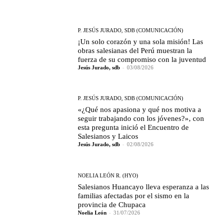
P. JESÚS JURADO, SDB (COMUNICACIÓN)
¡Un solo corazón y una sola misión! Las
obras salesianas del Perú muestran la
fuerza de su compromiso con la juventud
Jesús Jurado, sdb
-
03/08/2026
P. JESÚS JURADO, SDB (COMUNICACIÓN)
«¿Qué nos apasiona y qué nos motiva a
seguir trabajando con los jóvenes?», con
esta pregunta inició el Encuentro de
Salesianos y Laicos
Jesús Jurado, sdb
-
02/08/2026
NOELIA LEÓN R. (HYO)
Salesianos Huancayo lleva esperanza a las
familias afectadas por el sismo en la
provincia de Chupaca
Noelia León
-
31/07/2026