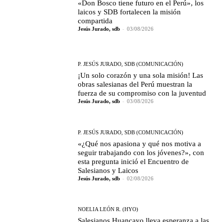
«Don Bosco tiene futuro en el Perú», los
laicos y SDB fortalecen la misión
compartida
Jesús Jurado, sdb
-
03/08/2026
P. JESÚS JURADO, SDB (COMUNICACIÓN)
¡Un solo corazón y una sola misión! Las
obras salesianas del Perú muestran la
fuerza de su compromiso con la juventud
Jesús Jurado, sdb
-
03/08/2026
P. JESÚS JURADO, SDB (COMUNICACIÓN)
«¿Qué nos apasiona y qué nos motiva a
seguir trabajando con los jóvenes?», con
esta pregunta inició el Encuentro de
Salesianos y Laicos
Jesús Jurado, sdb
-
02/08/2026
NOELIA LEÓN R. (HYO)
Salesianos Huancayo lleva esperanza a las