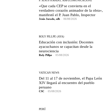
P. JESÚS JURADO, SDB (COMUNICACIÓN)
«Que cada CEP se convierta en el
verdadero corazón animador de la obra»,
manifestó el P. Juan Pablo, Inspector
Jesús Jurado, sdb
-
06/08/2026
ROLY PILLPE (AYA)
Educación con inclusión: Docentes
ayacuchanos se capacitan desde la
neurociencia
Roly Pillpe
-
05/08/2026
VATICAN NEWS
Del 11 al 17 de noviembre, el Papa León
XIV llegará al encuentro del pueblo
peruano
CSC
-
05/08/2026
PERÚ