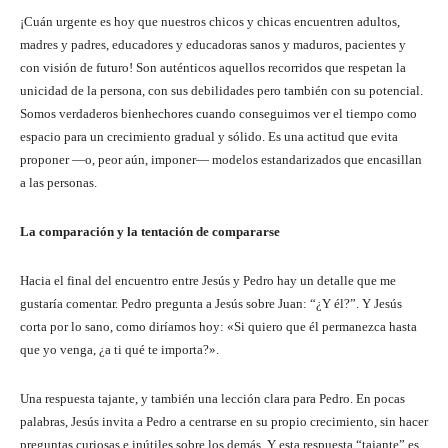
¡Cuán urgente es hoy que nuestros chicos y chicas encuentren adultos,
madres y padres, educadores y educadoras sanos y maduros, pacientes y
con visión de futuro! Son auténticos aquellos recorridos que respetan la
unicidad de la persona, con sus debilidades pero también con su potencial.
Somos verdaderos bienhechores cuando conseguimos ver el tiempo como
espacio para un crecimiento gradual y sólido. Es una actitud que evita
proponer —o, peor aún, imponer— modelos estandarizados que encasillan
a las personas.
La comparación y la tentación de compararse
Hacia el final del encuentro entre Jesús y Pedro hay un detalle que me
gustaría comentar. Pedro pregunta a Jesús sobre Juan: “¿Y él?”. Y Jesús
corta por lo sano, como diríamos hoy: «Si quiero que él permanezca hasta
que yo venga, ¿a ti qué te importa?».
Una respuesta tajante, y también una lección clara para Pedro. En pocas
palabras, Jesús invita a Pedro a centrarse en su propio crecimiento, sin hacer
preguntas curiosas e inútiles sobre los demás. Y esta respuesta “tajante” es