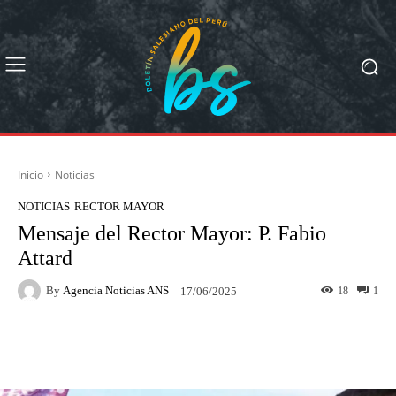
Inicio
Noticias
NOTICIAS
RECTOR MAYOR
Mensaje del Rector Mayor: P. Fabio
Attard
By
Agencia Noticias ANS
18
1
17/06/2025
Facebook
X
Pinterest
What