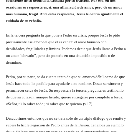
consciente de su debilidad, causada por su traición. Por eso, en dos
ocasiones su respuesta es, sí, una afirmación de amor, pero de un amor
más humano, frágil. Ante estas respuestas, Jesús le confía igualmente el
cuidado de su rebaño.
Es la tercera pregunta la que pone a Pedro en crisis, porque Jesús le pide
precisamente ese amor del que él es capaz: el amor humano con
debilidades, fragilidades y límites. Podemos decir que Jesús llama a Pedro a
un amor “elevado”, pero sin ponerle en una situación imposible o de
desánimo.
Pedro, por su parte, se da cuenta tanto de que su amor es débil como de que
Jesús hace todo lo posible para ayudarle a no rendirse. Desea ser sincero y
permanecer cerca de Jesús. Su respuesta a la tercera pregunta es testimonio
de que su corazón, aunque herido, quiere entregarse por completo a Jesús:
«Señor, tú lo sabes todo; tú sabes que te quiero» (v.17).
Descubrimos entonces que no se trata solo de un triple diálogo que remite y
supera la triple negación de Pedro antes de la Pasión. Tenemos un ejemplo
de un diálogo que marca un camino basado en el amor verdadero, que