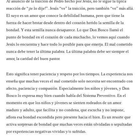
Al anuncio de la traición de Pedro hecho por Jesús, no le sigue la típica
reacción de “¡te lo dije!”. Jesús “ve” la traición, pero también “ve” más allá.
El suyo es un amor que conoce la debilidad humana, pero que tiene la
fuerza de hacer brotar desde dentro del corazón herido la semilla de la
bondad. Y esta semilla nunca desaparece. Lo que Don Bosco llamó el
punto de bondad en el corazón de cada muchacho, lo vemos aquí cuando
Jesús lo encuentra y hace todo lo posible para que emerja. El mal cometido
nunca debe tener la última palabra. La última palabra debe ser siempre el
amor, la caridad del buen pastor.
Esto significa tener paciencia y respeto por los tiempos. La experiencia nos
enseña que muchas veces el mal cometido solo necesita ser encontrado con
afecto, paciencia y compasión. Especialmente los niños y jóvenes, y Don
Bosco lo expresa muy bien cuando habla del Sistema Preventivo. En el
momento en que los niños y jóvenes se sienten rodeados de un amor
maduro y adulto, que facilita y no condena, que escucha y no impone,
aflora esa bondad escondida pero presente hacia el bien. Es un resorte que
activa sorpresas de bondad que muchas veces están olvidadas o sepultadas
por experiencias negativas vividas y/o sufridas.