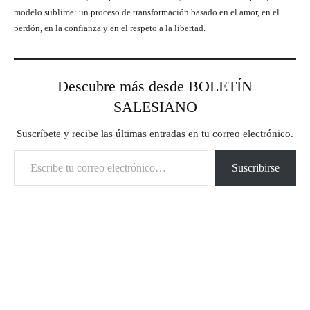
modelo sublime: un proceso de transformación basado en el amor, en el
perdón, en la confianza y en el respeto a la libertad.
Descubre más desde BOLETÍN
SALESIANO
Suscríbete y recibe las últimas entradas en tu correo electrónico.
Escribe tu correo electrónico…
Suscribirse
Facebook
X
Pinterest
What