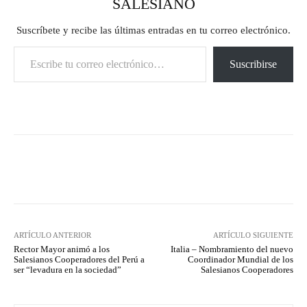
SALESIANO
Suscríbete y recibe las últimas entradas en tu correo electrónico.
Escribe tu correo electrónico…
Suscribirse
Facebook
X
Pinterest
What
ARTÍCULO ANTERIOR
ARTÍCULO SIGUIENTE
Rector Mayor animó a los
Italia – Nombramiento del nuevo
Salesianos Cooperadores del Perú a
Coordinador Mundial de los
ser “levadura en la sociedad”
Salesianos Cooperadores