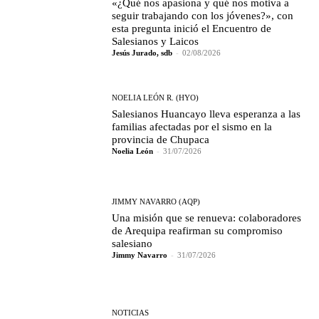
«¿Qué nos apasiona y qué nos motiva a
seguir trabajando con los jóvenes?», con
esta pregunta inició el Encuentro de
Salesianos y Laicos
Jesús Jurado, sdb
-
02/08/2026
NOELIA LEÓN R. (HYO)
Salesianos Huancayo lleva esperanza a las
familias afectadas por el sismo en la
provincia de Chupaca
Noelia León
-
31/07/2026
JIMMY NAVARRO (AQP)
Una misión que se renueva: colaboradores
de Arequipa reafirman su compromiso
salesiano
Jimmy Navarro
-
31/07/2026
NOTICIAS