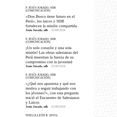
P. JESÚS JURADO, SDB
(COMUNICACIÓN)
«Don Bosco tiene futuro en el
Perú», los laicos y SDB
fortalecen la misión compartida
Jesús Jurado, sdb
-
03/08/2026
P. JESÚS JURADO, SDB
(COMUNICACIÓN)
¡Un solo corazón y una sola
misión! Las obras salesianas del
Perú muestran la fuerza de su
compromiso con la juventud
Jesús Jurado, sdb
-
03/08/2026
P. JESÚS JURADO, SDB
(COMUNICACIÓN)
«¿Qué nos apasiona y qué nos
motiva a seguir trabajando con
los jóvenes?», con esta pregunta
inició el Encuentro de Salesianos
y Laicos
Jesús Jurado, sdb
-
02/08/2026
NOELIA LEÓN R. (HYO)