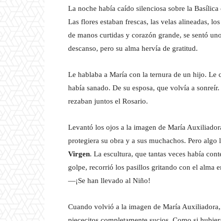
La noche había caído silenciosa sobre la Basílica 
Las flores estaban frescas, las velas alineadas, lo
de manos curtidas y corazón grande, se sentó uno
descanso, pero su alma hervía de gratitud.
Le hablaba a María con la ternura de un hijo. Le 
había sanado. De su esposa, que volvía a sonreír
rezaban juntos el Rosario.
Levantó los ojos a la imagen de María Auxiliado
protegiera su obra y a sus muchachos. Pero algo 
Virgen
. La escultura, que tantas veces había co
golpe, recorrió los pasillos gritando con el alma e
—¡Se han llevado al Niño!
Cuando volvió a la imagen de María Auxiliadora, l
piececitos completamente sucios. Como si hubiera