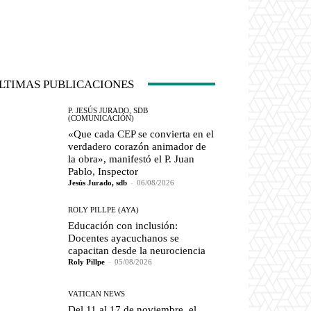
LTIMAS PUBLICACIONES
P. JESÚS JURADO, SDB
(COMUNICACIÓN)
«Que cada CEP se convierta en el
verdadero corazón animador de
la obra», manifestó el P. Juan
Pablo, Inspector
Jesús Jurado, sdb
-
06/08/2026
ROLY PILLPE (AYA)
Educación con inclusión:
Docentes ayacuchanos se
capacitan desde la neurociencia
Roly Pillpe
-
05/08/2026
VATICAN NEWS
Del 11 al 17 de noviembre, el