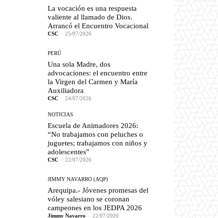
La vocación es una respuesta
valiente al llamado de Dios.
Arrancó el Encuentro Vocacional
CSC
-
25/07/2026
PERÚ
Una sola Madre, dos
advocaciones: el encuentro entre
la Virgen del Carmen y María
Auxiliadora
CSC
-
24/07/2026
NOTICIAS
Escuela de Animadores 2026:
“No trabajamos con peluches o
juguetes; trabajamos con niños y
adolescentes”
CSC
-
22/07/2026
JIMMY NAVARRO (AQP)
Arequipa.- Jóvenes promesas del
vóley salesiano se coronan
campeones en los JEDPA 2026
Jimmy Navarro
-
22/07/2026