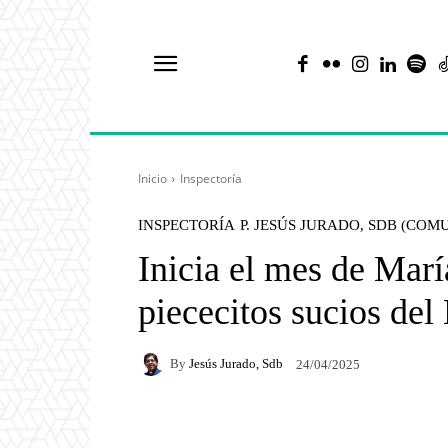
Inicio
Inspectoría
INSPECTORÍA
P. JESÚS JURADO, SDB (COM
Inicia el mes de Marí
piececitos sucios del
By
Jesús Jurado, Sdb
24/04/2025
Facebook
X
Pintere