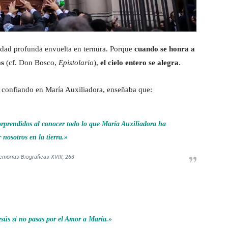
erdad profunda envuelta en ternura. Porque
cuando se honra a
as
(cf. Don Bosco,
Epistolario
),
el cielo entero se alegra
.
a confiando en María Auxiliadora, enseñaba que:
rprendidos al conocer todo lo que María Auxiliadora ha
 nosotros en la tierra.»
morias Biográficas XVIII, 263
esús si no pasas por el Amor a María.»