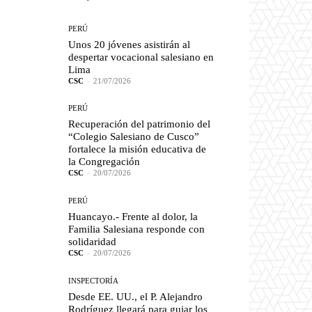
PERÚ
Unos 20 jóvenes asistirán al
despertar vocacional salesiano en
Lima
CSC
-
21/07/2026
PERÚ
Recuperación del patrimonio del
“Colegio Salesiano de Cusco”
fortalece la misión educativa de
la Congregación
CSC
-
20/07/2026
PERÚ
Huancayo.- Frente al dolor, la
Familia Salesiana responde con
solidaridad
CSC
-
20/07/2026
INSPECTORÍA
Desde EE. UU., el P. Alejandro
Rodríguez llegará para guiar los