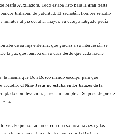
de María Auxiliadora. Todo estaba listo para la gran fiesta.
s bancos brillaban de pulcritud. El sacristán, hombre sencillo
s minutos al pie del altar mayor. Su cuerpo fatigado pedía
contaba de su hija enferma, que gracias a su intercesión se
. De la paz que reinaba en su casa desde que cada noche
ra, la misma que Don Bosco mandó esculpir para que
lo sacudió:
el Niño Jesús no estaba en los brazos de la
ntemplado con devoción, parecía incompleta. Se puso de pie de
n vilo:
o vio. Pequeño, radiante, con una sonrisa traviesa y los
 estado corriendo, jugando, bailando por la Basílica.