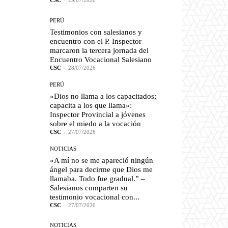
CSC
-
29/07/2026
PERÚ
Testimonios con salesianos y
encuentro con el P. Inspector
marcaron la tercera jornada del
Encuentro Vocacional Salesiano
CSC
-
28/07/2026
PERÚ
«Dios no llama a los capacitados;
capacita a los que llama»:
Inspector Provincial a jóvenes
sobre el miedo a la vocación
CSC
-
27/07/2026
NOTICIAS
«A mí no se me apareció ningún
ángel para decirme que Dios me
llamaba. Todo fue gradual.” –
Salesianos comparten su
testimonio vocacional con...
CSC
-
27/07/2026
NOTICIAS