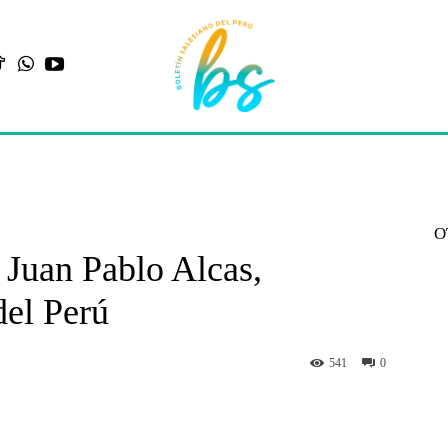
O
 Juan Pablo Alcas,
del Perú
541
0
st
WhatsApp