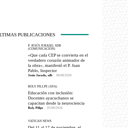
LTIMAS PUBLICACIONES
P. JESÚS JURADO, SDB
(COMUNICACIÓN)
«Que cada CEP se convierta en el
verdadero corazón animador de
la obra», manifestó el P. Juan
Pablo, Inspector
Jesús Jurado, sdb
-
06/08/2026
ROLY PILLPE (AYA)
Educación con inclusión:
Docentes ayacuchanos se
capacitan desde la neurociencia
Roly Pillpe
-
05/08/2026
VATICAN NEWS
Del 11 al 17 de noviembre, el