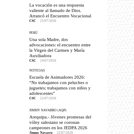
La vocación es una respuesta
valiente al llamado de Dios.
Arrancó el Encuentro Vocacional
CSC
-
25/07/2026
PERÚ
Una sola Madre, dos
advocaciones: el encuentro entre
la Virgen del Carmen y María
Auxiliadora
CSC
-
24/07/2026
NOTICIAS
Escuela de Animadores 2026:
“No trabajamos con peluches o
juguetes; trabajamos con niños y
adolescentes”
CSC
-
22/07/2026
JIMMY NAVARRO (AQP)
Arequipa.- Jóvenes promesas del
vóley salesiano se coronan
campeones en los JEDPA 2026
Jimmy Navarro
-
22/07/2026