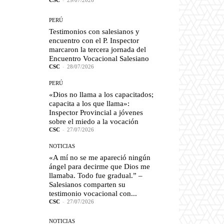
CSC
-
29/07/2026
PERÚ
Testimonios con salesianos y
encuentro con el P. Inspector
marcaron la tercera jornada del
Encuentro Vocacional Salesiano
CSC
-
28/07/2026
PERÚ
«Dios no llama a los capacitados;
capacita a los que llama»:
Inspector Provincial a jóvenes
sobre el miedo a la vocación
CSC
-
27/07/2026
NOTICIAS
«A mí no se me apareció ningún
ángel para decirme que Dios me
llamaba. Todo fue gradual.” –
Salesianos comparten su
testimonio vocacional con...
CSC
-
27/07/2026
NOTICIAS