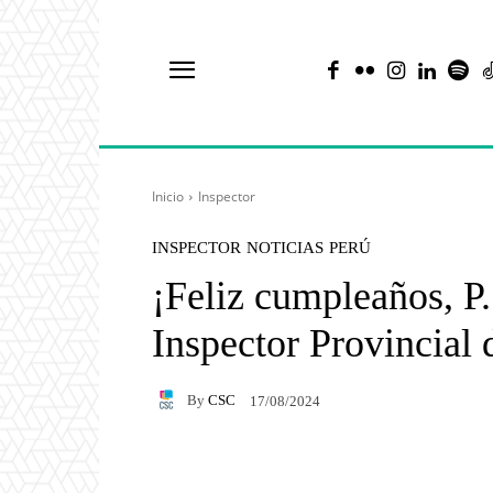
Inicio
Inspector
INSPECTOR
NOTICIAS
PERÚ
¡Feliz cumpleaños, P.
Inspector Provincial 
By
CSC
17/08/2024
Facebook
X
Pintere