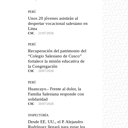
PERÚ
Unos 20 jóvenes asistirán al
despertar vocacional salesiano en
Lima
CSC
-
21/07/2026
PERÚ
Recuperación del patrimonio del
“Colegio Salesiano de Cusco”
fortalece la misión educativa de
la Congregación
CSC
-
20/07/2026
PERÚ
Huancayo.- Frente al dolor, la
Familia Salesiana responde con
solidaridad
CSC
-
20/07/2026
INSPECTORÍA
Desde EE. UU., el P. Alejandro
Rodríguez llegará para guiar los