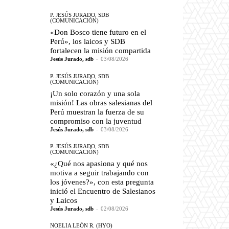
P. JESÚS JURADO, SDB
(COMUNICACIÓN)
«Don Bosco tiene futuro en el
Perú», los laicos y SDB
fortalecen la misión compartida
Jesús Jurado, sdb
-
03/08/2026
P. JESÚS JURADO, SDB
(COMUNICACIÓN)
¡Un solo corazón y una sola
misión! Las obras salesianas del
Perú muestran la fuerza de su
compromiso con la juventud
Jesús Jurado, sdb
-
03/08/2026
P. JESÚS JURADO, SDB
(COMUNICACIÓN)
«¿Qué nos apasiona y qué nos
motiva a seguir trabajando con
los jóvenes?», con esta pregunta
inició el Encuentro de Salesianos
y Laicos
Jesús Jurado, sdb
-
02/08/2026
NOELIA LEÓN R. (HYO)