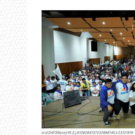
xr:d:DAF3WyvzyYE:2,j:8128284137232886140,t:23121819