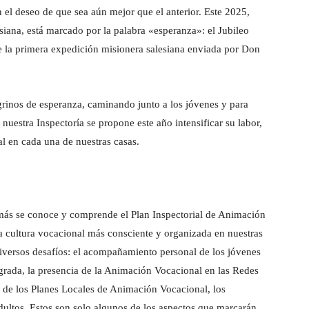
 el deseo de que sea aún mejor que el anterior. Este 2025,
esiana, está marcado por la palabra «esperanza»: el Jubileo
 la primera expedición misionera salesiana enviada por Don
grinos de esperanza, caminando junto a los jóvenes y para
 nuestra Inspectoría se propone este año intensificar su labor,
l en cada una de nuestras casas.
más se conoce y comprende el Plan Inspectorial de Animación
cultura vocacional más consciente y organizada en nuestras
iversos desafíos: el acompañamiento personal de los jóvenes
grada, la presencia de la Animación Vocacional en las Redes
 de los Planes Locales de Animación Vocacional, los
adultos. Estos son solo algunos de los aspectos que marcarán