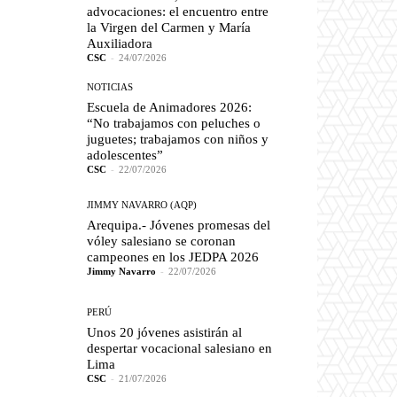
advocaciones: el encuentro entre
la Virgen del Carmen y María
Auxiliadora
CSC
-
24/07/2026
NOTICIAS
Escuela de Animadores 2026:
“No trabajamos con peluches o
juguetes; trabajamos con niños y
adolescentes”
CSC
-
22/07/2026
JIMMY NAVARRO (AQP)
Arequipa.- Jóvenes promesas del
vóley salesiano se coronan
campeones en los JEDPA 2026
Jimmy Navarro
-
22/07/2026
PERÚ
Unos 20 jóvenes asistirán al
despertar vocacional salesiano en
Lima
CSC
-
21/07/2026