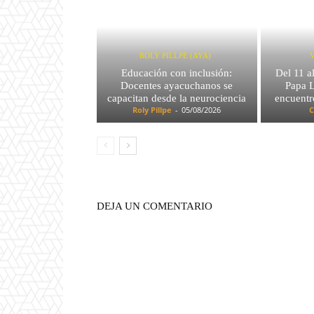
ROLY PILLPE (AYA)
Educación con inclusión:
Del 11 a
Docentes ayacuchanos se
Papa L
capacitan desde la neurociencia
encuentr
Roly Pillpe
-
05/08/2026
C
DEJA UN COMENTARIO