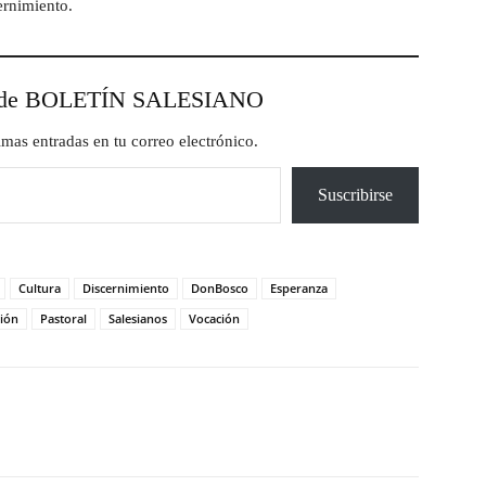
ernimiento.
esde BOLETÍN SALESIANO
timas entradas en tu correo electrónico.
Suscribirse
Cultura
Discernimiento
DonBosco
Esperanza
ión
Pastoral
Salesianos
Vocación
X
Pinterest
WhatsApp