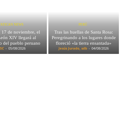
VATICAN NEWS
PERÚ
l 17 de noviembre, el
Tras las huellas de Santa Rosa:
eón XIV llegará al
Peregrinando a los lugares donde
o del pueblo peruano
floreció «la tierra ensantada»
SC
-
05/08/2026
Jesús Jurado, sdb
-
04/08/2026