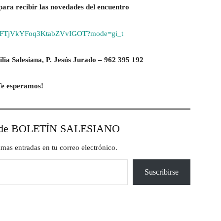
ara recibir las novedades del encuentro
om/JFTjVkYFoq3KtabZVvIGOT?mode=gi_t
lia Salesiana, P. Jesús Jurado – 962 395 192
Te esperamos!
esde BOLETÍN SALESIANO
timas entradas en tu correo electrónico.
Suscribirse