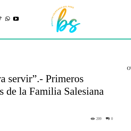
O
ra servir”.- Primeros
es de la Familia Salesiana
209
0