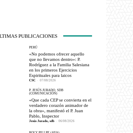
LTIMAS PUBLICACIONES
PERÚ
«No podemos ofrecer aquello
que no llevamos dentro»: P.
Rodríguez a la Familia Salesiana
en los primeros Ejercicios
Espirituales para laicos
CSC
-
07/08/2026
P. JESÚS JURADO, SDB
(COMUNICACIÓN)
«Que cada CEP se convierta en el
verdadero corazón animador de
la obra», manifestó el P. Juan
Pablo, Inspector
Jesús Jurado, sdb
-
06/08/2026
ROLY PILLPE (AYA)