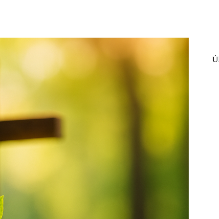
st
WhatsApp
Ú