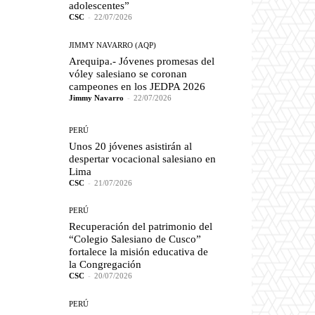
adolescentes”
CSC
-
22/07/2026
JIMMY NAVARRO (AQP)
Arequipa.- Jóvenes promesas del
vóley salesiano se coronan
campeones en los JEDPA 2026
Jimmy Navarro
-
22/07/2026
PERÚ
Unos 20 jóvenes asistirán al
despertar vocacional salesiano en
Lima
CSC
-
21/07/2026
PERÚ
Recuperación del patrimonio del
“Colegio Salesiano de Cusco”
fortalece la misión educativa de
la Congregación
CSC
-
20/07/2026
PERÚ