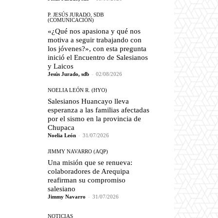
P. JESÚS JURADO, SDB
(COMUNICACIÓN)
«¿Qué nos apasiona y qué nos
motiva a seguir trabajando con
los jóvenes?», con esta pregunta
inició el Encuentro de Salesianos
y Laicos
Jesús Jurado, sdb
-
02/08/2026
NOELIA LEÓN R. (HYO)
Salesianos Huancayo lleva
esperanza a las familias afectadas
por el sismo en la provincia de
Chupaca
Noelia León
-
31/07/2026
JIMMY NAVARRO (AQP)
Una misión que se renueva:
colaboradores de Arequipa
reafirman su compromiso
salesiano
Jimmy Navarro
-
31/07/2026
NOTICIAS