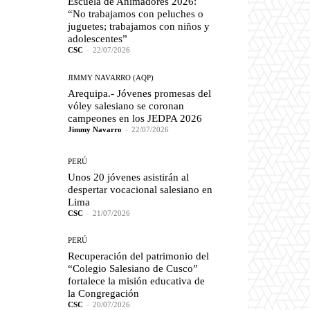
Escuela de Animadores 2026:
“No trabajamos con peluches o
juguetes; trabajamos con niños y
adolescentes”
CSC
-
22/07/2026
JIMMY NAVARRO (AQP)
Arequipa.- Jóvenes promesas del
vóley salesiano se coronan
campeones en los JEDPA 2026
Jimmy Navarro
-
22/07/2026
PERÚ
Unos 20 jóvenes asistirán al
despertar vocacional salesiano en
Lima
CSC
-
21/07/2026
PERÚ
Recuperación del patrimonio del
“Colegio Salesiano de Cusco”
fortalece la misión educativa de
la Congregación
CSC
-
20/07/2026