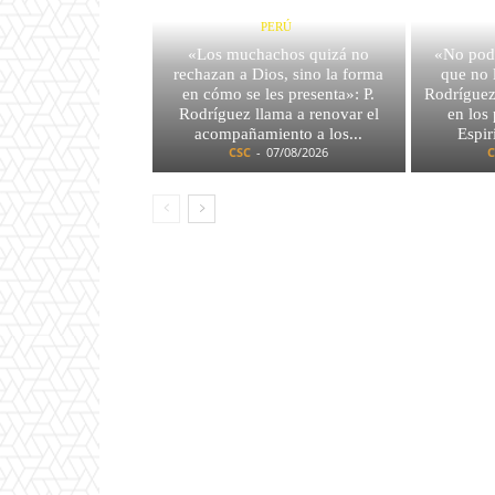
PERÚ
«Los muchachos quizá no
«No pod
rechazan a Dios, sino la forma
que no 
en cómo se les presenta»: P.
Rodríguez 
Rodríguez llama a renovar el
en los
acompañamiento a los...
Espir
CSC
-
07/08/2026
C