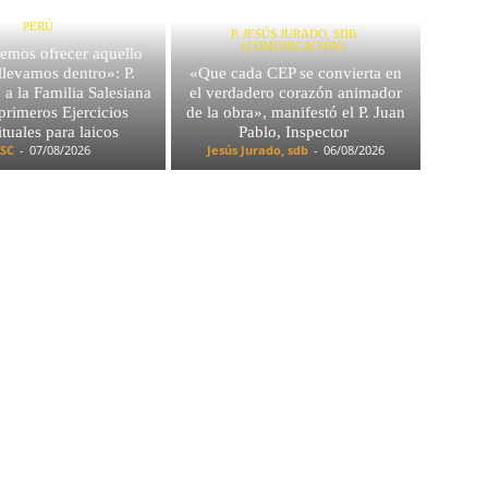
PERÚ
P. JESÚS JURADO, SDB
(COMUNICACIÓN)
emos ofrecer aquello
llevamos dentro»: P.
«Que cada CEP se convierta en
a la Familia Salesiana
el verdadero corazón animador
 primeros Ejercicios
de la obra», manifestó el P. Juan
ituales para laicos
Pablo, Inspector
SC
-
07/08/2026
Jesús Jurado, sdb
-
06/08/2026