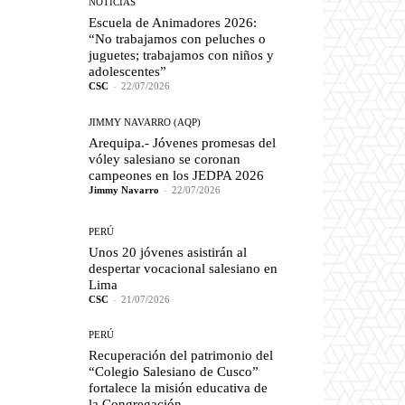
NOTICIAS
Escuela de Animadores 2026:
“No trabajamos con peluches o
juguetes; trabajamos con niños y
adolescentes”
CSC
-
22/07/2026
JIMMY NAVARRO (AQP)
Arequipa.- Jóvenes promesas del
vóley salesiano se coronan
campeones en los JEDPA 2026
Jimmy Navarro
-
22/07/2026
PERÚ
Unos 20 jóvenes asistirán al
despertar vocacional salesiano en
Lima
CSC
-
21/07/2026
PERÚ
Recuperación del patrimonio del
“Colegio Salesiano de Cusco”
fortalece la misión educativa de
la Congregación