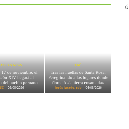
Ú
VATICAN NEWS
PERÚ
l 17 de noviembre, el
Tras las huellas de Santa Rosa:
eón XIV llegará al
Peregrinando a los lugares donde
o del pueblo peruano
floreció «la tierra ensantada»
SC
-
05/08/2026
Jesús Jurado, sdb
-
04/08/2026