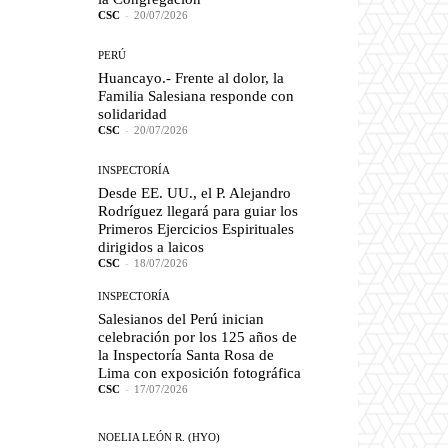
CSC
-
20/07/2026
PERÚ
Huancayo.- Frente al dolor, la
Familia Salesiana responde con
solidaridad
CSC
-
20/07/2026
INSPECTORÍA
Desde EE. UU., el P. Alejandro
Rodríguez llegará para guiar los
Primeros Ejercicios Espirituales
dirigidos a laicos
CSC
-
18/07/2026
INSPECTORÍA
Salesianos del Perú inician
celebración por los 125 años de
la Inspectoría Santa Rosa de
Lima con exposición fotográfica
CSC
-
17/07/2026
NOELIA LEÓN R. (HYO)