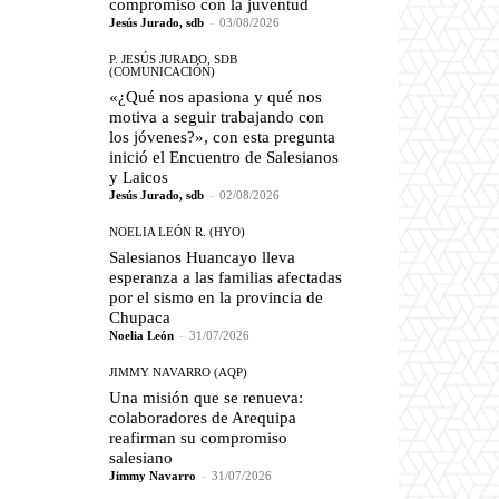
compromiso con la juventud
Jesús Jurado, sdb
-
03/08/2026
P. JESÚS JURADO, SDB
(COMUNICACIÓN)
«¿Qué nos apasiona y qué nos
motiva a seguir trabajando con
los jóvenes?», con esta pregunta
inició el Encuentro de Salesianos
y Laicos
Jesús Jurado, sdb
-
02/08/2026
NOELIA LEÓN R. (HYO)
Salesianos Huancayo lleva
esperanza a las familias afectadas
por el sismo en la provincia de
Chupaca
Noelia León
-
31/07/2026
JIMMY NAVARRO (AQP)
Una misión que se renueva:
colaboradores de Arequipa
reafirman su compromiso
salesiano
Jimmy Navarro
-
31/07/2026