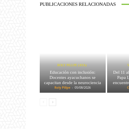
PUBLICACIONES RELACIONADAS
ROLY PILLPE (AYA)
Educación con inclusión:
Del 11 a
Docentes ayacuchanos se
Papa L
capacitan desde la neurociencia
encuentr
Roly Pillpe
-
05/08/2026
C