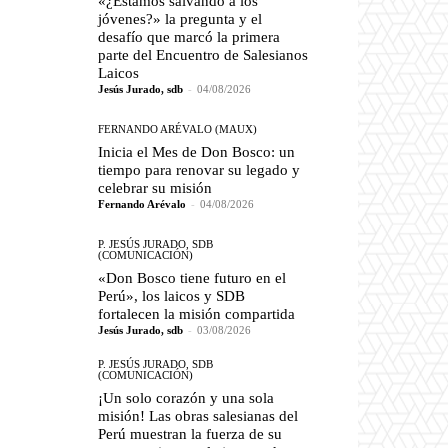
«¿Estamos salvando a los
jóvenes?» la pregunta y el
desafío que marcó la primera
parte del Encuentro de Salesianos
Laicos
Jesús Jurado, sdb
-
04/08/2026
FERNANDO ARÉVALO (MAUX)
Inicia el Mes de Don Bosco: un
tiempo para renovar su legado y
celebrar su misión
Fernando Arévalo
-
04/08/2026
P. JESÚS JURADO, SDB
(COMUNICACIÓN)
«Don Bosco tiene futuro en el
Perú», los laicos y SDB
fortalecen la misión compartida
Jesús Jurado, sdb
-
03/08/2026
P. JESÚS JURADO, SDB
(COMUNICACIÓN)
¡Un solo corazón y una sola
misión! Las obras salesianas del
Perú muestran la fuerza de su