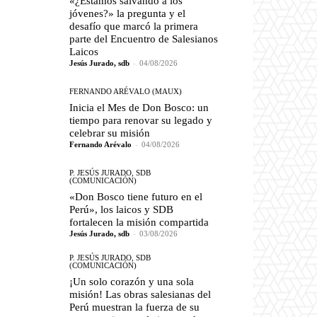
«¿Estamos salvando a los
jóvenes?» la pregunta y el
desafío que marcó la primera
parte del Encuentro de Salesianos
Laicos
Jesús Jurado, sdb
-
04/08/2026
FERNANDO ARÉVALO (MAUX)
Inicia el Mes de Don Bosco: un
tiempo para renovar su legado y
celebrar su misión
Fernando Arévalo
-
04/08/2026
P. JESÚS JURADO, SDB
(COMUNICACIÓN)
«Don Bosco tiene futuro en el
Perú», los laicos y SDB
fortalecen la misión compartida
Jesús Jurado, sdb
-
03/08/2026
P. JESÚS JURADO, SDB
(COMUNICACIÓN)
¡Un solo corazón y una sola
misión! Las obras salesianas del
Perú muestran la fuerza de su