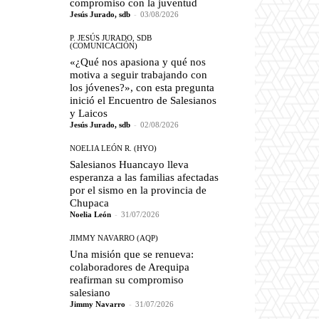
compromiso con la juventud
Jesús Jurado, sdb
-
03/08/2026
P. JESÚS JURADO, SDB
(COMUNICACIÓN)
«¿Qué nos apasiona y qué nos
motiva a seguir trabajando con
los jóvenes?», con esta pregunta
inició el Encuentro de Salesianos
y Laicos
Jesús Jurado, sdb
-
02/08/2026
NOELIA LEÓN R. (HYO)
Salesianos Huancayo lleva
esperanza a las familias afectadas
por el sismo en la provincia de
Chupaca
Noelia León
-
31/07/2026
JIMMY NAVARRO (AQP)
Una misión que se renueva:
colaboradores de Arequipa
reafirman su compromiso
salesiano
Jimmy Navarro
-
31/07/2026