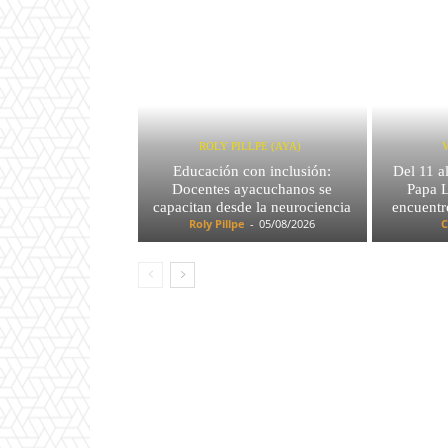
ROLY PILLPE (AYA)
Educación con inclusión:
Del 11 a
Docentes ayacuchanos se
Papa L
capacitan desde la neurociencia
encuentr
Roly Pillpe
-
05/08/2026
C