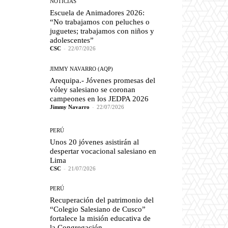
NOTICIAS
Escuela de Animadores 2026:
“No trabajamos con peluches o
juguetes; trabajamos con niños y
adolescentes”
CSC
-
22/07/2026
JIMMY NAVARRO (AQP)
Arequipa.- Jóvenes promesas del
vóley salesiano se coronan
campeones en los JEDPA 2026
Jimmy Navarro
-
22/07/2026
PERÚ
Unos 20 jóvenes asistirán al
despertar vocacional salesiano en
Lima
CSC
-
21/07/2026
PERÚ
Recuperación del patrimonio del
“Colegio Salesiano de Cusco”
fortalece la misión educativa de
la Congregación