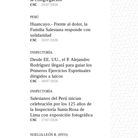
CSC
-
20/07/2026
PERÚ
Huancayo.- Frente al dolor, la
Familia Salesiana responde con
solidaridad
CSC
-
20/07/2026
INSPECTORÍA
Desde EE. UU., el P. Alejandro
Rodríguez llegará para guiar los
Primeros Ejercicios Espirituales
dirigidos a laicos
CSC
-
18/07/2026
INSPECTORÍA
Salesianos del Perú inician
celebración por los 125 años de
la Inspectoría Santa Rosa de
Lima con exposición fotográfica
CSC
-
17/07/2026
NOELIA LEÓN R. (HYO)