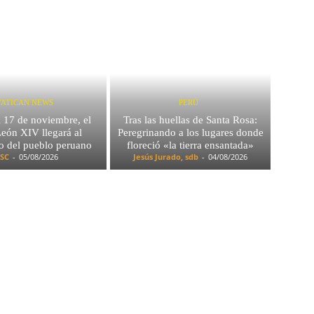
VATICAN NEWS
PERÚ
l 17 de noviembre, el
Tras las huellas de Santa Rosa:
eón XIV llegará al
Peregrinando a los lugares donde
o del pueblo peruano
floreció «la tierra ensantada»
SC
-
05/08/2026
Jesús Jurado, sdb
-
04/08/2026