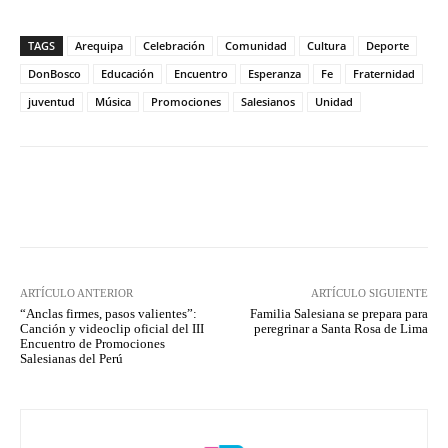
TAGS
Arequipa
Celebración
Comunidad
Cultura
Deporte
DonBosco
Educación
Encuentro
Esperanza
Fe
Fraternidad
juventud
Música
Promociones
Salesianos
Unidad
Facebook
X
Pinterest
What
ARTÍCULO ANTERIOR
ARTÍCULO SIGUIENTE
“Anclas firmes, pasos valientes”:
Familia Salesiana se prepara para
Canción y videoclip oficial del III
peregrinar a Santa Rosa de Lima
Encuentro de Promociones
Salesianas del Perú