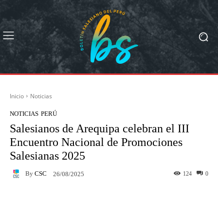
Inicio
Noticias
NOTICIAS
PERÚ
Salesianos de Arequipa celebran el III
Encuentro Nacional de Promociones
Salesianas 2025
By
CSC
124
0
26/08/2025
Facebook
X
Pinterest
What