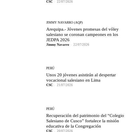
CSC
-
22/07/2026
JIMMY NAVARRO (AQP)
Arequipa.- Jóvenes promesas del vóley
salesiano se coronan campeones en los
JEDPA 2026
Jimmy Navarro
-
22/07/2026
PERÚ
Unos 20 jóvenes asistirán al despertar
vocacional salesiano en Lima
CSC
-
21/07/2026
PERÚ
Recuperación del patrimonio del “Colegio
Salesiano de Cusco” fortalece la misión
educativa de la Congregación
CSC
-
20/07/2026