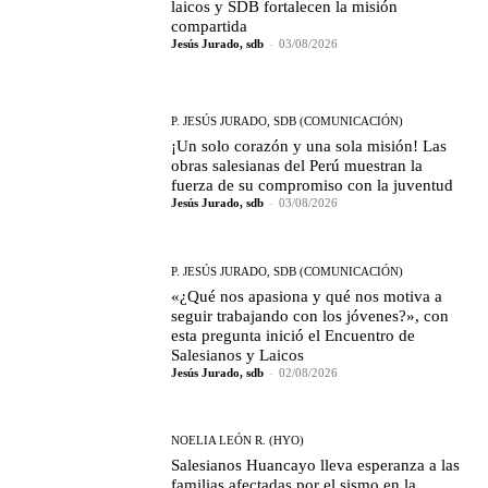
laicos y SDB fortalecen la misión
compartida
Jesús Jurado, sdb
-
03/08/2026
P. JESÚS JURADO, SDB (COMUNICACIÓN)
¡Un solo corazón y una sola misión! Las
obras salesianas del Perú muestran la
fuerza de su compromiso con la juventud
Jesús Jurado, sdb
-
03/08/2026
P. JESÚS JURADO, SDB (COMUNICACIÓN)
«¿Qué nos apasiona y qué nos motiva a
seguir trabajando con los jóvenes?», con
esta pregunta inició el Encuentro de
Salesianos y Laicos
Jesús Jurado, sdb
-
02/08/2026
NOELIA LEÓN R. (HYO)
Salesianos Huancayo lleva esperanza a las
familias afectadas por el sismo en la