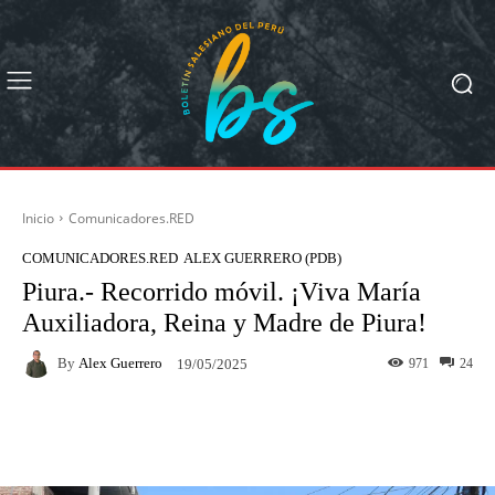
Inicio
Comunicadores.RED
COMUNICADORES.RED
ALEX GUERRERO (PDB)
Piura.- Recorrido móvil. ¡Viva María
Auxiliadora, Reina y Madre de Piura!
By
Alex Guerrero
971
24
19/05/2025
Facebook
X
Pinterest
What