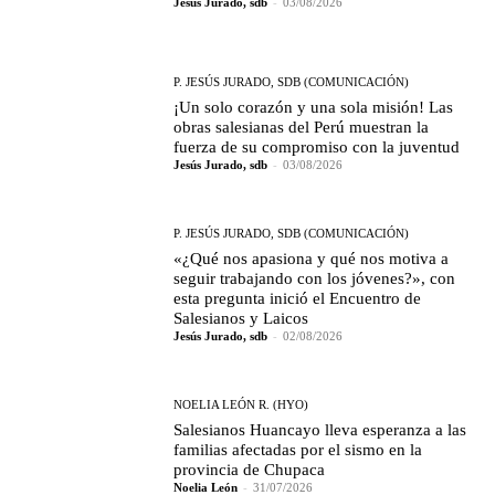
Jesús Jurado, sdb
-
03/08/2026
P. JESÚS JURADO, SDB (COMUNICACIÓN)
¡Un solo corazón y una sola misión! Las
obras salesianas del Perú muestran la
fuerza de su compromiso con la juventud
Jesús Jurado, sdb
-
03/08/2026
P. JESÚS JURADO, SDB (COMUNICACIÓN)
«¿Qué nos apasiona y qué nos motiva a
seguir trabajando con los jóvenes?», con
esta pregunta inició el Encuentro de
Salesianos y Laicos
Jesús Jurado, sdb
-
02/08/2026
NOELIA LEÓN R. (HYO)
Salesianos Huancayo lleva esperanza a las
familias afectadas por el sismo en la
provincia de Chupaca
Noelia León
-
31/07/2026