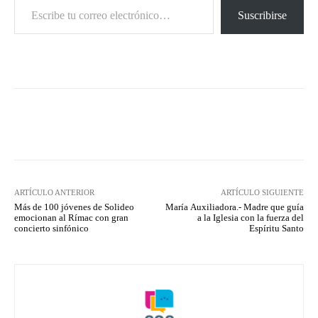
Suscribirse
Facebook
X
Pinterest
What
ARTÍCULO ANTERIOR
ARTÍCULO SIGUIENTE
Más de 100 jóvenes de Solideo
María Auxiliadora.- Madre que guía
emocionan al Rímac con gran
a la Iglesia con la fuerza del
concierto sinfónico
Espíritu Santo