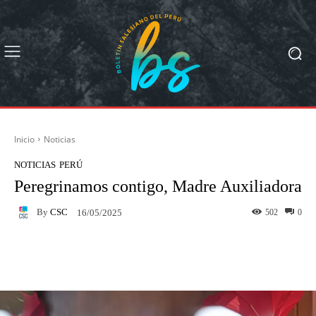
Inicio
Noticias
NOTICIAS
PERÚ
Peregrinamos contigo, Madre Auxiliadora
By
CSC
502
0
16/05/2025
Facebook
X
Pinterest
What