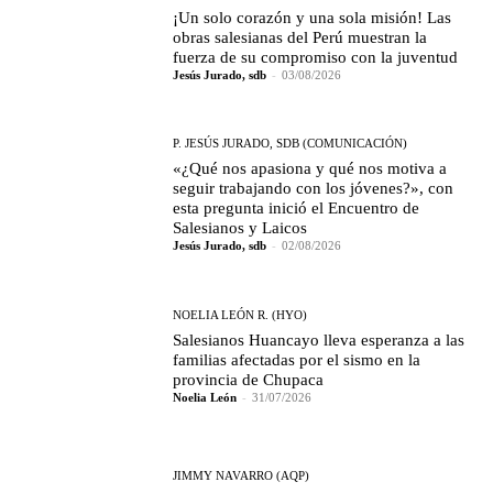
¡Un solo corazón y una sola misión! Las
obras salesianas del Perú muestran la
fuerza de su compromiso con la juventud
Jesús Jurado, sdb
-
03/08/2026
P. JESÚS JURADO, SDB (COMUNICACIÓN)
«¿Qué nos apasiona y qué nos motiva a
seguir trabajando con los jóvenes?», con
esta pregunta inició el Encuentro de
Salesianos y Laicos
Jesús Jurado, sdb
-
02/08/2026
NOELIA LEÓN R. (HYO)
Salesianos Huancayo lleva esperanza a las
familias afectadas por el sismo en la
provincia de Chupaca
Noelia León
-
31/07/2026
JIMMY NAVARRO (AQP)