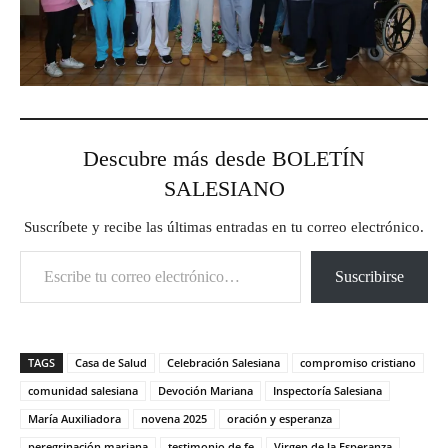
Descubre más desde BOLETÍN
SALESIANO
Suscríbete y recibe las últimas entradas en tu correo electrónico.
Escribe tu correo electrónico…
Suscribirse
TAGS
Casa de Salud
Celebración Salesiana
compromiso cristiano
comunidad salesiana
Devoción Mariana
Inspectoría Salesiana
María Auxiliadora
novena 2025
oración y esperanza
peregrinación mariana
testimonio de fe
Virgen de la Esperanza