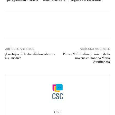
Facebook
X
Pinterest
What
ARTÍCULO ANTERIOR
ARTÍCULO SIGUIENTE
¡Los hijos de la Auxiliadora abrazan
Piura.- Multitudinario inicio de la
a su madre!
novena en honor a María
Auxiliadora
CSC