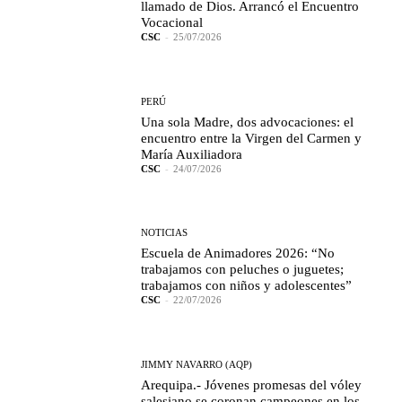
llamado de Dios. Arrancó el Encuentro
Vocacional
CSC
-
25/07/2026
PERÚ
Una sola Madre, dos advocaciones: el
encuentro entre la Virgen del Carmen y
María Auxiliadora
CSC
-
24/07/2026
NOTICIAS
Escuela de Animadores 2026: “No
trabajamos con peluches o juguetes;
trabajamos con niños y adolescentes”
CSC
-
22/07/2026
JIMMY NAVARRO (AQP)
Arequipa.- Jóvenes promesas del vóley
salesiano se coronan campeones en los