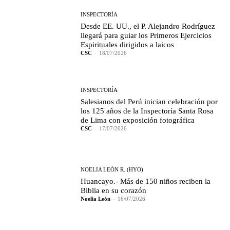
INSPECTORÍA
Desde EE. UU., el P. Alejandro Rodríguez
llegará para guiar los Primeros Ejercicios
Espirituales dirigidos a laicos
CSC
-
18/07/2026
INSPECTORÍA
Salesianos del Perú inician celebración por
los 125 años de la Inspectoría Santa Rosa
de Lima con exposición fotográfica
CSC
-
17/07/2026
NOELIA LEÓN R. (HYO)
Huancayo.- Más de 150 niños reciben la
Biblia en su corazón
Noelia León
-
16/07/2026