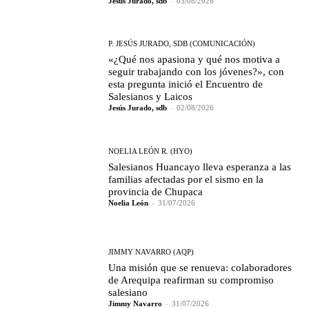
Jesús Jurado, sdb
-
03/08/2026
P. JESÚS JURADO, SDB (COMUNICACIÓN)
«¿Qué nos apasiona y qué nos motiva a
seguir trabajando con los jóvenes?», con
esta pregunta inició el Encuentro de
Salesianos y Laicos
Jesús Jurado, sdb
-
02/08/2026
NOELIA LEÓN R. (HYO)
Salesianos Huancayo lleva esperanza a las
familias afectadas por el sismo en la
provincia de Chupaca
Noelia León
-
31/07/2026
JIMMY NAVARRO (AQP)
Una misión que se renueva: colaboradores
de Arequipa reafirman su compromiso
salesiano
Jimmy Navarro
-
31/07/2026