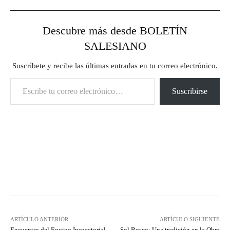
Descubre más desde BOLETÍN
SALESIANO
Suscríbete y recibe las últimas entradas en tu correo electrónico.
Escribe tu correo electrónico…
Suscribirse
Facebook
X
Pinterest
What
ARTÍCULO ANTERIOR
ARTÍCULO SIGUIENTE
Encuentro del Equipo Inspectorial
Sol Bosco: Una tradición en la Obra