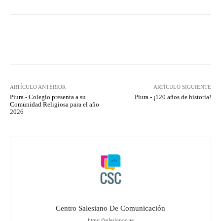
Facebook
X
Pinterest
What
ARTÍCULO ANTERIOR
ARTÍCULO SIGUIENTE
Piura.- Colegio presenta a su
Piura.- ¡120 años de historia!
Comunidad Religiosa para el año
2026
Centro Salesiano De Comunicación
https://salesianos.pe