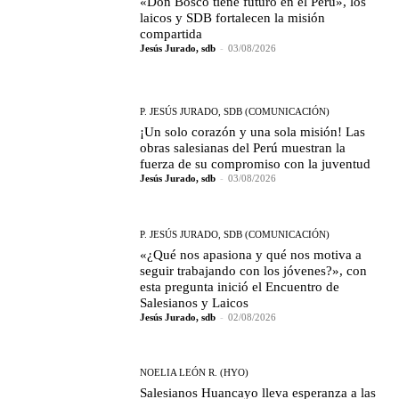
«Don Bosco tiene futuro en el Perú», los
laicos y SDB fortalecen la misión
compartida
Jesús Jurado, sdb
-
03/08/2026
P. JESÚS JURADO, SDB (COMUNICACIÓN)
¡Un solo corazón y una sola misión! Las
obras salesianas del Perú muestran la
fuerza de su compromiso con la juventud
Jesús Jurado, sdb
-
03/08/2026
P. JESÚS JURADO, SDB (COMUNICACIÓN)
«¿Qué nos apasiona y qué nos motiva a
seguir trabajando con los jóvenes?», con
esta pregunta inició el Encuentro de
Salesianos y Laicos
Jesús Jurado, sdb
-
02/08/2026
NOELIA LEÓN R. (HYO)
Salesianos Huancayo lleva esperanza a las