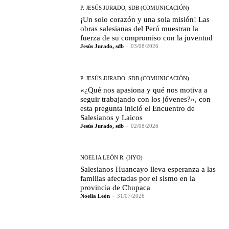
P. JESÚS JURADO, SDB (COMUNICACIÓN)
¡Un solo corazón y una sola misión! Las
obras salesianas del Perú muestran la
fuerza de su compromiso con la juventud
Jesús Jurado, sdb
-
03/08/2026
P. JESÚS JURADO, SDB (COMUNICACIÓN)
«¿Qué nos apasiona y qué nos motiva a
seguir trabajando con los jóvenes?», con
esta pregunta inició el Encuentro de
Salesianos y Laicos
Jesús Jurado, sdb
-
02/08/2026
NOELIA LEÓN R. (HYO)
Salesianos Huancayo lleva esperanza a las
familias afectadas por el sismo en la
provincia de Chupaca
Noelia León
-
31/07/2026