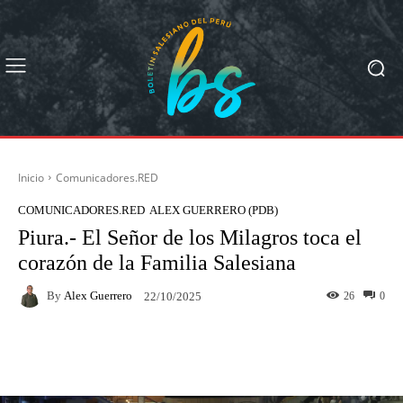
Inicio
Comunicadores.RED
COMUNICADORES.RED
ALEX GUERRERO (PDB)
Piura.- El Señor de los Milagros toca el
corazón de la Familia Salesiana
By
Alex Guerrero
26
0
22/10/2025
Facebook
X
Pinterest
What