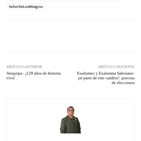
SeñorDeLosMilagros
Facebook
X
Pinterest
What
ARTÍCULO ANTERIOR
ARTÍCULO SIGUIENTE
Arequipa.- ¡129 años de historia
Exalumno y Exalumna Salesiano:
viva!
¡sé parte de este cambio!: proceso
de elecciones