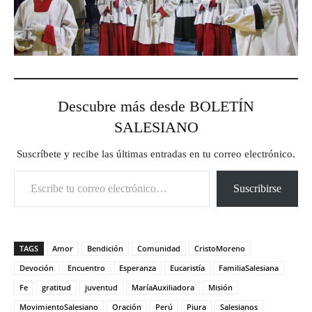
Descubre más desde BOLETÍN
SALESIANO
Suscríbete y recibe las últimas entradas en tu correo electrónico.
Escribe tu correo electrónico…
Suscribirse
TAGS
Amor
Bendición
Comunidad
CristoMoreno
Devoción
Encuentro
Esperanza
Eucaristía
FamiliaSalesiana
Fe
gratitud
juventud
MaríaAuxiliadora
Misión
MovimientoSalesiano
Oración
Perú
Piura
Salesianos