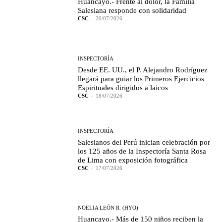
Huancayo.- Frente al dolor, la Familia
Salesiana responde con solidaridad
CSC
-
20/07/2026
INSPECTORÍA
Desde EE. UU., el P. Alejandro Rodríguez
llegará para guiar los Primeros Ejercicios
Espirituales dirigidos a laicos
CSC
-
18/07/2026
INSPECTORÍA
Salesianos del Perú inician celebración por
los 125 años de la Inspectoría Santa Rosa
de Lima con exposición fotográfica
CSC
-
17/07/2026
NOELIA LEÓN R. (HYO)
Huancayo.- Más de 150 niños reciben la