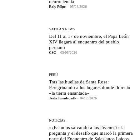
neurociencia
Roly Pillpe
-
05/08/2026
VATICAN NEWS
Del 11 al 17 de noviembre, el Papa León
XIV llegará al encuentro del pueblo
peruano
CSC
-
05/08/2026
PERÚ
Tras las huellas de Santa Rosa:
Peregrinando a los lugares donde floreció
«la tierra ensantada»
Jesús Jurado, sdb
-
04/08/2026
NOTICIAS
«¿Estamos salvando a los jóvenes?» la
pregunta y el desafío que marcó la primera
parte del Encuentro de Salesianos Laicos