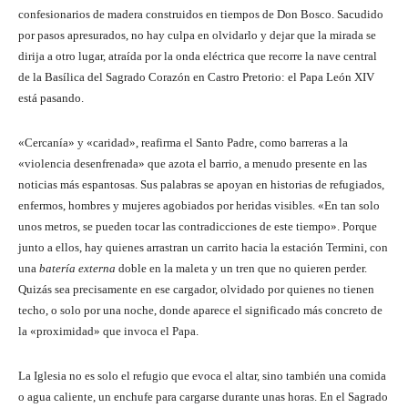
confesionarios de madera construidos en tiempos de Don Bosco. Sacudido
por pasos apresurados, no hay culpa en olvidarlo y dejar que la mirada se
dirija a otro lugar, atraída por la onda eléctrica que recorre la nave central
de la Basílica del Sagrado Corazón en Castro Pretorio: el Papa León XIV
está pasando.
«Cercanía» y «caridad», reafirma el Santo Padre, como barreras a la
«violencia desenfrenada» que azota el barrio, a menudo presente en las
noticias más espantosas. Sus palabras se apoyan en historias de refugiados,
enfermos, hombres y mujeres agobiados por heridas visibles. «En tan solo
unos metros, se pueden tocar las contradicciones de este tiempo». Porque
junto a ellos, hay quienes arrastran un carrito hacia la estación Termini, con
una
batería externa
doble en la maleta y un tren que no quieren perder.
Quizás sea precisamente en ese cargador, olvidado por quienes no tienen
techo, o solo por una noche, donde aparece el significado más concreto de
la «proximidad» que invoca el Papa.
La Iglesia no es solo el refugio que evoca el altar, sino también una comida
o agua caliente, un enchufe para cargarse durante unas horas. En el Sagrado