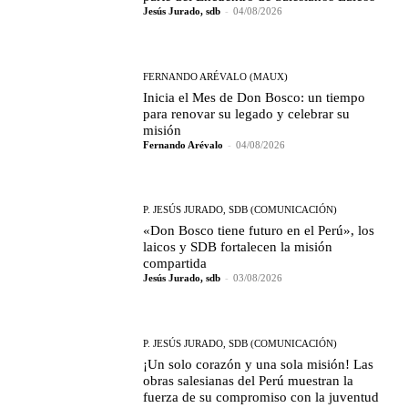
Jesús Jurado, sdb
-
04/08/2026
FERNANDO ARÉVALO (MAUX)
Inicia el Mes de Don Bosco: un tiempo
para renovar su legado y celebrar su
misión
Fernando Arévalo
-
04/08/2026
P. JESÚS JURADO, SDB (COMUNICACIÓN)
«Don Bosco tiene futuro en el Perú», los
laicos y SDB fortalecen la misión
compartida
Jesús Jurado, sdb
-
03/08/2026
P. JESÚS JURADO, SDB (COMUNICACIÓN)
¡Un solo corazón y una sola misión! Las
obras salesianas del Perú muestran la
fuerza de su compromiso con la juventud