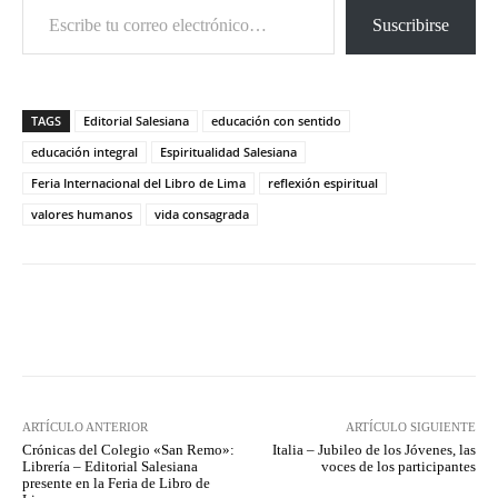
Suscribirse
TAGS
Editorial Salesiana
educación con sentido
educación integral
Espiritualidad Salesiana
Feria Internacional del Libro de Lima
reflexión espiritual
valores humanos
vida consagrada
Facebook
X
Pinterest
What
ARTÍCULO ANTERIOR
ARTÍCULO SIGUIENTE
Crónicas del Colegio «San Remo»:
Italia – Jubileo de los Jóvenes, las
Librería – Editorial Salesiana
voces de los participantes
presente en la Feria de Libro de