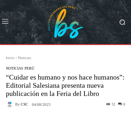
Inicio
Noticias
NOTICIAS
PERÚ
“Cuidar es humano y nos hace humanos”:
Editorial Salesiana presenta nueva
publicación en la Feria del Libro
By
CSC
52
0
04/08/2025
Facebook
X
Pinterest
What