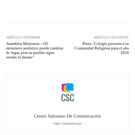
Facebook
X
Pinterest
What
ARTÍCULO ANTERIOR
ARTÍCULO SIGUIENTE
Asamblea Misionera.- «El
Piura.- Colegio presenta a su
misionero auténtico puede cambiar
Comunidad Religiosa para el año
de lugar, pero su pueblo sigue
2026
siendo el mismo”
Centro Salesiano De Comunicación
https://salesianos.pe