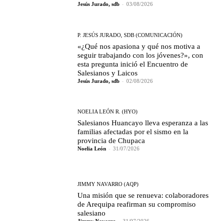
Jesús Jurado, sdb
-
03/08/2026
P. JESÚS JURADO, SDB (COMUNICACIÓN)
«¿Qué nos apasiona y qué nos motiva a
seguir trabajando con los jóvenes?», con
esta pregunta inició el Encuentro de
Salesianos y Laicos
Jesús Jurado, sdb
-
02/08/2026
NOELIA LEÓN R. (HYO)
Salesianos Huancayo lleva esperanza a las
familias afectadas por el sismo en la
provincia de Chupaca
Noelia León
-
31/07/2026
JIMMY NAVARRO (AQP)
Una misión que se renueva: colaboradores
de Arequipa reafirman su compromiso
salesiano
Jimmy Navarro
-
31/07/2026