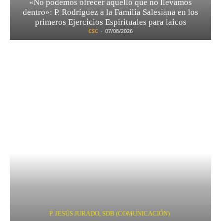
«No podemos ofrecer aquello que no llevamos
dentro»: P. Rodríguez a la Familia Salesiana en los
primeros Ejercicios Espirituales para laicos
CSC
-
07/08/2026
P. JESÚS JURADO, SDB (COMUNICACIÓN)