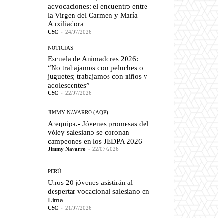
advocaciones: el encuentro entre
la Virgen del Carmen y María
Auxiliadora
CSC
-
24/07/2026
NOTICIAS
Escuela de Animadores 2026:
“No trabajamos con peluches o
juguetes; trabajamos con niños y
adolescentes”
CSC
-
22/07/2026
JIMMY NAVARRO (AQP)
Arequipa.- Jóvenes promesas del
vóley salesiano se coronan
campeones en los JEDPA 2026
Jimmy Navarro
-
22/07/2026
PERÚ
Unos 20 jóvenes asistirán al
despertar vocacional salesiano en
Lima
CSC
-
21/07/2026