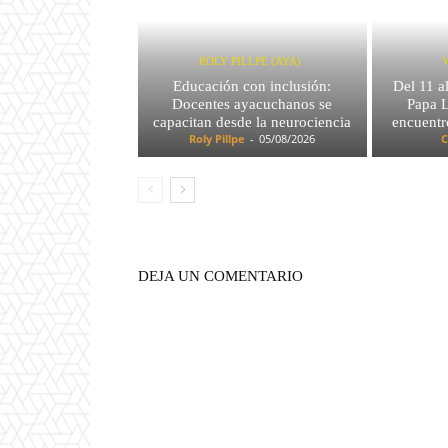
ROLY PILLPE (AYA)
Educación con inclusión:
Del 11 a
Docentes ayacuchanos se
Papa L
capacitan desde la neurociencia
encuentr
Roly Pillpe
-
05/08/2026
C
DEJA UN COMENTARIO