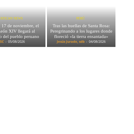
VATICAN NEWS
PERÚ
l 17 de noviembre, el
Tras las huellas de Santa Rosa:
eón XIV llegará al
Peregrinando a los lugares donde
o del pueblo peruano
floreció «la tierra ensantada»
SC
-
05/08/2026
Jesús Jurado, sdb
-
04/08/2026