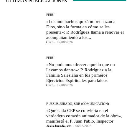
ÚLTIMAS PUBLICACIONES
PERÚ
«Los muchachos quizá no rechazan a
Dios, sino la forma en cómo se les
presenta»: P. Rodríguez llama a renovar el
acompañamiento a los...
CSC
-
07/08/2026
PERÚ
«No podemos ofrecer aquello que no
llevamos dentro»: P. Rodríguez a la
Familia Salesiana en los primeros
Ejercicios Espirituales para laicos
CSC
-
07/08/2026
P. JESÚS JURADO, SDB (COMUNICACIÓN)
«Que cada CEP se convierta en el
verdadero corazón animador de la obra»,
manifestó el P. Juan Pablo, Inspector
Jesús Jurado, sdb
-
06/08/2026