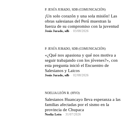
P. JESÚS JURADO, SDB (COMUNICACIÓN)
¡Un solo corazón y una sola misión! Las
obras salesianas del Perú muestran la
fuerza de su compromiso con la juventud
Jesús Jurado, sdb
-
03/08/2026
P. JESÚS JURADO, SDB (COMUNICACIÓN)
«¿Qué nos apasiona y qué nos motiva a
seguir trabajando con los jóvenes?», con
esta pregunta inició el Encuentro de
Salesianos y Laicos
Jesús Jurado, sdb
-
02/08/2026
NOELIA LEÓN R. (HYO)
Salesianos Huancayo lleva esperanza a las
familias afectadas por el sismo en la
provincia de Chupaca
Noelia León
-
31/07/2026