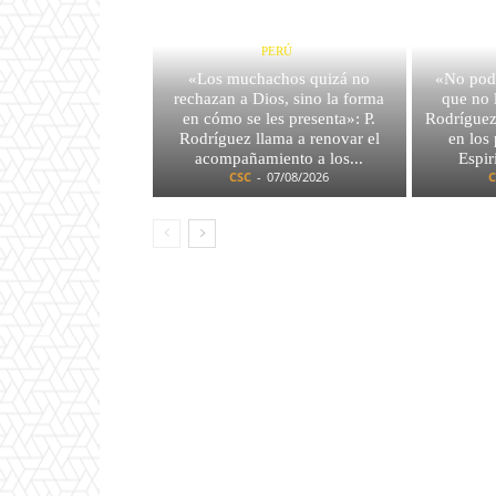
PERÚ
«Los muchachos quizá no
«No pod
rechazan a Dios, sino la forma
que no 
en cómo se les presenta»: P.
Rodríguez 
Rodríguez llama a renovar el
en los
acompañamiento a los...
Espir
CSC
-
07/08/2026
C