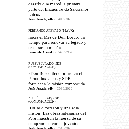
desafío que marcó la primera
parte del Encuentro de Salesianos
Laicos
Jesús Jurado, sdb
-
04/08/2026
FERNANDO ARÉVALO (MAUX)
Inicia el Mes de Don Bosco: un
tiempo para renovar su legado y
celebrar su misión
Fernando Arévalo
-
04/08/2026
P. JESÚS JURADO, SDB
(COMUNICACIÓN)
«Don Bosco tiene futuro en el
Perú», los laicos y SDB
fortalecen la misión compartida
Jesús Jurado, sdb
-
03/08/2026
P. JESÚS JURADO, SDB
(COMUNICACIÓN)
¡Un solo corazón y una sola
misión! Las obras salesianas del
Perú muestran la fuerza de su
compromiso con la juventud
Jesús Jurado, sdb
-
03/08/2026