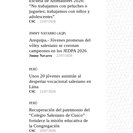
Escuela de Animadores 2026:
“No trabajamos con peluches o
juguetes; trabajamos con niños y
adolescentes”
CSC
-
22/07/2026
JIMMY NAVARRO (AQP)
Arequipa.- Jóvenes promesas del
vóley salesiano se coronan
campeones en los JEDPA 2026
Jimmy Navarro
-
22/07/2026
PERÚ
Unos 20 jóvenes asistirán al
despertar vocacional salesiano en
Lima
CSC
-
21/07/2026
PERÚ
Recuperación del patrimonio del
“Colegio Salesiano de Cusco”
fortalece la misión educativa de
la Congregación
CSC
-
20/07/2026