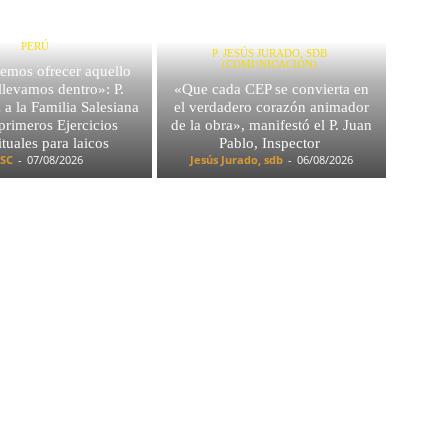
PERÚ
P. JESÚS JURADO, SDB
(COMUNICACIÓN)
emos ofrecer aquello
llevamos dentro»: P.
«Que cada CEP se convierta en
a la Familia Salesiana
el verdadero corazón animador
 primeros Ejercicios
de la obra», manifestó el P. Juan
ituales para laicos
Pablo, Inspector
SC
-
07/08/2026
Jesús Jurado, sdb
-
06/08/2026