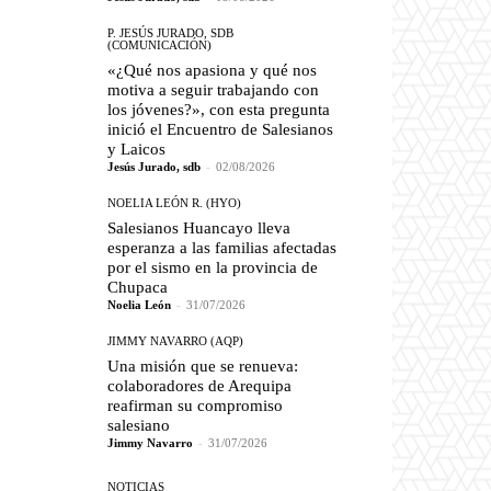
P. JESÚS JURADO, SDB
(COMUNICACIÓN)
«¿Qué nos apasiona y qué nos
motiva a seguir trabajando con
los jóvenes?», con esta pregunta
inició el Encuentro de Salesianos
y Laicos
Jesús Jurado, sdb
-
02/08/2026
NOELIA LEÓN R. (HYO)
Salesianos Huancayo lleva
esperanza a las familias afectadas
por el sismo en la provincia de
Chupaca
Noelia León
-
31/07/2026
JIMMY NAVARRO (AQP)
Una misión que se renueva:
colaboradores de Arequipa
reafirman su compromiso
salesiano
Jimmy Navarro
-
31/07/2026
NOTICIAS