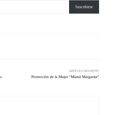
Suscribirse
X
Pinterest
WhatsApp
ARTÍCULO SIGUIENTE
ás
Promoción de la Mujer “Mamá Margarita”