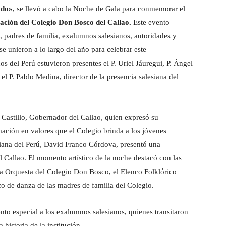
ado»
, se llevó a cabo la Noche de Gala para conmemorar el
eación del Colegio Don Bosco del Callao.
Este evento
, padres de familia, exalumnos salesianos, autoridades y
se unieron a lo largo del año para celebrar este
s del Perú estuvieron presentes el P. Uriel Jáuregui, P. Ángel
 el P. Pablo Medina, director de la presencia salesiana del
o Castillo, Gobernador del Callao, quien expresó su
mación en valores que el Colegio brinda a los jóvenes
siana del Perú, David Franco Córdova, presentó una
el Callao. El momento artístico de la noche destacó con las
 la Orquesta del Colegio Don Bosco, el Elenco Folklórico
co de danza de las madres de familia del Colegio.
to especial a los exalumnos salesianos, quienes transitaron
 historia de la institución.