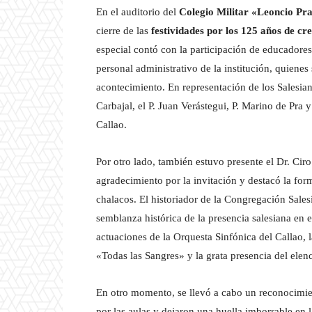
En el auditorio del
Colegio Militar «Leoncio Pr
cierre de las
festividades por los 125 años de cr
especial contó con la participación de educadores
personal administrativo de la institución, quienes 
acontecimiento. En representación de los Salesiano
Carbajal, el P. Juan Verástegui, P. Marino de Pra y
Callao.
Por otro lado, también estuvo presente el Dr. Cir
agradecimiento por la invitación y destacó la for
chalacos. El historiador de la Congregación Sale
semblanza histórica de la presencia salesiana en 
actuaciones de la Orquesta Sinfónica del Callao,
«Todas las Sangres» y la grata presencia del elen
En otro momento, se llevó a cabo un reconocimien
por las aulas y dejaron una huella imborrable en la