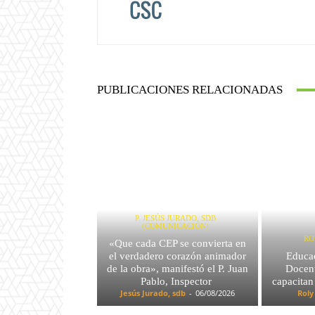
PUBLICACIONES RELACIONADAS
P. JESÚS JURADO, SDB
(COMUNICACIÓN)
RO
«Que cada CEP se convierta en
el verdadero corazón animador
Educac
de la obra», manifestó el P. Juan
Docent
Pablo, Inspector
capacitan
Jesús Jurado, sdb
-
06/08/2026
Roly