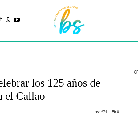
O
elebrar los 125 años de
n el Callao
674
0
st
WhatsApp