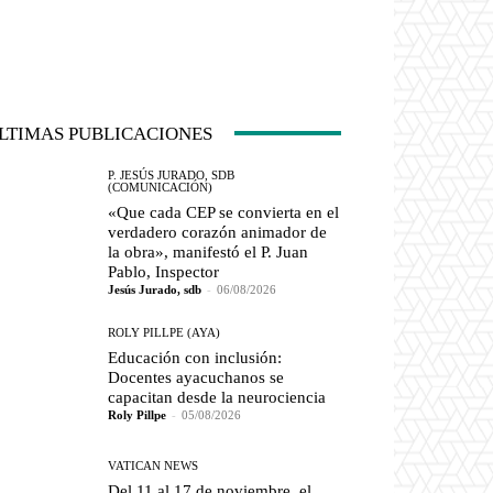
LTIMAS PUBLICACIONES
P. JESÚS JURADO, SDB
(COMUNICACIÓN)
«Que cada CEP se convierta en el
verdadero corazón animador de
la obra», manifestó el P. Juan
Pablo, Inspector
Jesús Jurado, sdb
-
06/08/2026
ROLY PILLPE (AYA)
Educación con inclusión:
Docentes ayacuchanos se
capacitan desde la neurociencia
Roly Pillpe
-
05/08/2026
VATICAN NEWS
Del 11 al 17 de noviembre, el