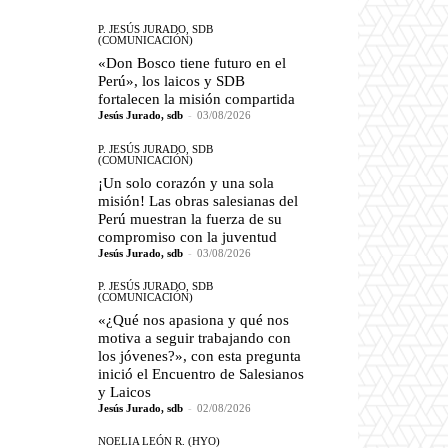
P. JESÚS JURADO, SDB
(COMUNICACIÓN)
«Don Bosco tiene futuro en el
Perú», los laicos y SDB
fortalecen la misión compartida
Jesús Jurado, sdb
-
03/08/2026
P. JESÚS JURADO, SDB
(COMUNICACIÓN)
¡Un solo corazón y una sola
misión! Las obras salesianas del
Perú muestran la fuerza de su
compromiso con la juventud
Jesús Jurado, sdb
-
03/08/2026
P. JESÚS JURADO, SDB
(COMUNICACIÓN)
«¿Qué nos apasiona y qué nos
motiva a seguir trabajando con
los jóvenes?», con esta pregunta
inició el Encuentro de Salesianos
y Laicos
Jesús Jurado, sdb
-
02/08/2026
NOELIA LEÓN R. (HYO)