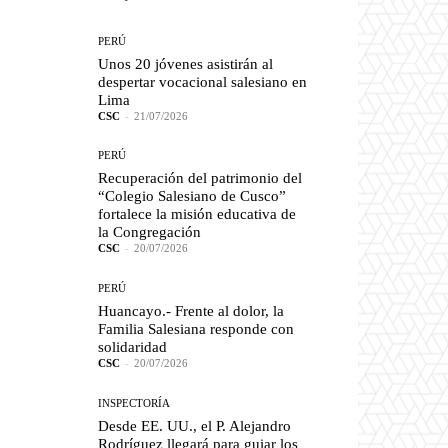
PERÚ
Unos 20 jóvenes asistirán al
despertar vocacional salesiano en
Lima
CSC
-
21/07/2026
PERÚ
Recuperación del patrimonio del
“Colegio Salesiano de Cusco”
fortalece la misión educativa de
la Congregación
CSC
-
20/07/2026
PERÚ
Huancayo.- Frente al dolor, la
Familia Salesiana responde con
solidaridad
CSC
-
20/07/2026
INSPECTORÍA
Desde EE. UU., el P. Alejandro
Rodríguez llegará para guiar los