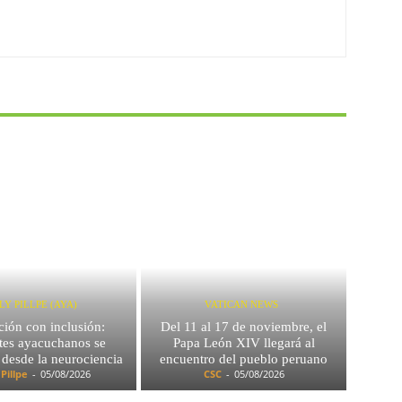
LY PILLPE (AYA)
VATICAN NEWS
ión con inclusión:
Del 11 al 17 de noviembre, el
es ayacuchanos se
Papa León XIV llegará al
 desde la neurociencia
encuentro del pueblo peruano
 Pillpe
-
05/08/2026
CSC
-
05/08/2026