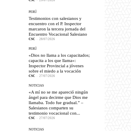
CSC
-
29/07/2026
PERÚ
Testimonios con salesianos y
encuentro con el P. Inspector
marcaron la tercera jornada del
Encuentro Vocacional Salesiano
CSC
-
28/07/2026
PERÚ
«Dios no llama a los capacitados;
capacita a los que llama»:
Inspector Provincial a jóvenes
sobre el miedo a la vocación
CSC
-
27/07/2026
NOTICIAS
«A mí no se me apareció ningún
ángel para decirme que Dios me
llamaba. Todo fue gradual.” –
Salesianos comparten su
testimonio vocacional con...
CSC
-
27/07/2026
NOTICIAS