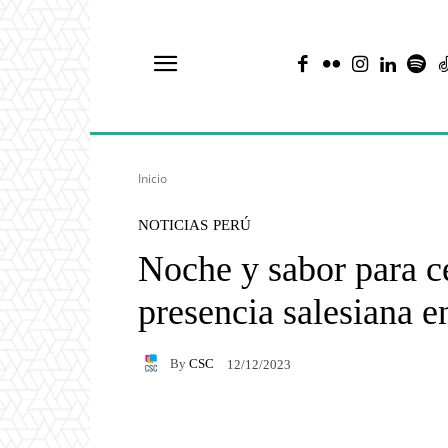
Inicio
NOTICIAS
PERÚ
Noche y sabor para c
presencia salesiana e
By
CSC
12/12/2023
Facebook
X
Pintere