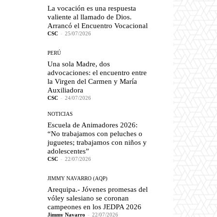
La vocación es una respuesta
valiente al llamado de Dios.
Arrancó el Encuentro Vocacional
CSC
-
25/07/2026
PERÚ
Una sola Madre, dos
advocaciones: el encuentro entre
la Virgen del Carmen y María
Auxiliadora
CSC
-
24/07/2026
NOTICIAS
Escuela de Animadores 2026:
“No trabajamos con peluches o
juguetes; trabajamos con niños y
adolescentes”
CSC
-
22/07/2026
JIMMY NAVARRO (AQP)
Arequipa.- Jóvenes promesas del
vóley salesiano se coronan
campeones en los JEDPA 2026
Jimmy Navarro
-
22/07/2026