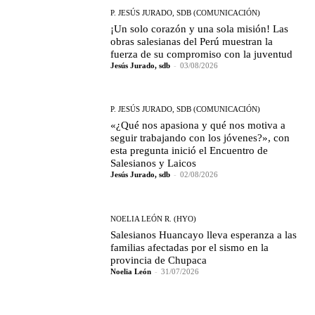
P. JESÚS JURADO, SDB (COMUNICACIÓN)
¡Un solo corazón y una sola misión! Las
obras salesianas del Perú muestran la
fuerza de su compromiso con la juventud
Jesús Jurado, sdb
-
03/08/2026
P. JESÚS JURADO, SDB (COMUNICACIÓN)
«¿Qué nos apasiona y qué nos motiva a
seguir trabajando con los jóvenes?», con
esta pregunta inició el Encuentro de
Salesianos y Laicos
Jesús Jurado, sdb
-
02/08/2026
NOELIA LEÓN R. (HYO)
Salesianos Huancayo lleva esperanza a las
familias afectadas por el sismo en la
provincia de Chupaca
Noelia León
-
31/07/2026