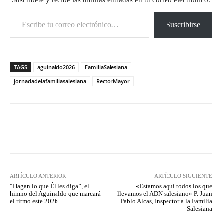
Suscríbete y recibe las últimas entradas en tu correo electrónico.
Escribe tu correo electrónico…
Suscribirse
TAGS
aguinaldo2026
FamiliaSalesiana
jornadadelafamiliasalesiana
RectorMayor
Facebook
X
Pinterest
What
ARTÍCULO ANTERIOR
ARTÍCULO SIGUIENTE
“Hagan lo que Él les diga”, el
«Estamos aquí todos los que
himno del Aguinaldo que marcará
llevamos el ADN salesiano» P. Juan
el ritmo este 2026
Pablo Alcas, Inspector a la Familia
Salesiana