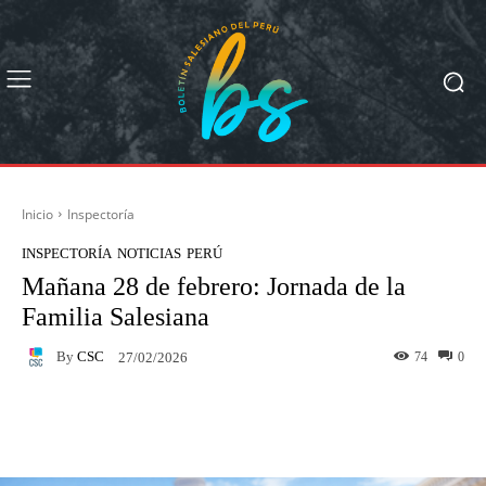
Inicio
Inspectoría
INSPECTORÍA
NOTICIAS
PERÚ
Mañana 28 de febrero: Jornada de la
Familia Salesiana
By
CSC
74
0
27/02/2026
Facebook
X
Pinterest
What