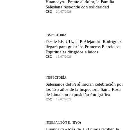
Huancayo.- Frente al dolor, la Familia
Salesiana responde con solidaridad
CSC
-
20/07/2026
INSPECTORÍA
Desde EE. UU., el P. Alejandro Rodríguez
llegará para guiar los Primeros Ejercicios
Espirituales dirigidos a laicos
CSC
-
18/07/2026
INSPECTORÍA
Salesianos del Perú inician celebración por
los 125 años de la Inspectoría Santa Rosa
de Lima con exposición fotográfica
CSC
-
17/07/2026
NOELIA LEÓN R. (HYO)
Huancayo.- Más de 150 niños reciben la