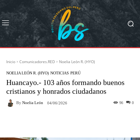
Inicio
Comunicadores.RED
Noelia León R. (HYO)
NOELIA LEÓN R. (HYO)
NOTICIAS
PERÚ
Huancayo.- 103 años formando buenos
cristianos y honrados ciudadanos
By
Noelia León
96
0
04/06/2026
Facebook
X
Pinterest
What