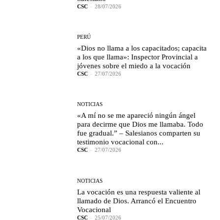
CSC
-
28/07/2026
PERÚ
«Dios no llama a los capacitados; capacita
a los que llama»: Inspector Provincial a
jóvenes sobre el miedo a la vocación
CSC
-
27/07/2026
NOTICIAS
«A mí no se me apareció ningún ángel
para decirme que Dios me llamaba. Todo
fue gradual.” – Salesianos comparten su
testimonio vocacional con...
CSC
-
27/07/2026
NOTICIAS
La vocación es una respuesta valiente al
llamado de Dios. Arrancó el Encuentro
Vocacional
CSC
-
25/07/2026