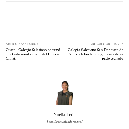
Facebook
X
Pinterest
What
ARTÍCULO ANTERIOR
ARTÍCULO SIGUIENTE
Cusco.- Colegio Salesiano se sumó
Colegio Salesiano San Francisco de
a la tradicional entrada del Corpus
Sales celebra la inauguración de su
Christi
patio techado
Noelia León
https://comunicadores.red/