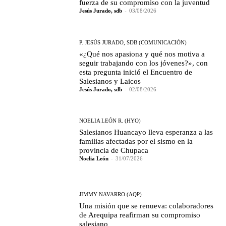
fuerza de su compromiso con la juventud
Jesús Jurado, sdb
-
03/08/2026
P. JESÚS JURADO, SDB (COMUNICACIÓN)
«¿Qué nos apasiona y qué nos motiva a
seguir trabajando con los jóvenes?», con
esta pregunta inició el Encuentro de
Salesianos y Laicos
Jesús Jurado, sdb
-
02/08/2026
NOELIA LEÓN R. (HYO)
Salesianos Huancayo lleva esperanza a las
familias afectadas por el sismo en la
provincia de Chupaca
Noelia León
-
31/07/2026
JIMMY NAVARRO (AQP)
Una misión que se renueva: colaboradores
de Arequipa reafirman su compromiso
salesiano