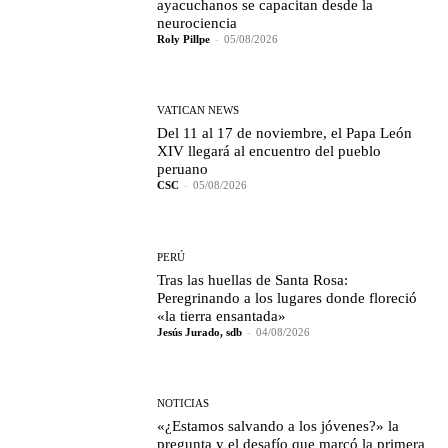
ayacuchanos se capacitan desde la
neurociencia
Roly Pillpe
-
05/08/2026
VATICAN NEWS
Del 11 al 17 de noviembre, el Papa León
XIV llegará al encuentro del pueblo
peruano
CSC
-
05/08/2026
PERÚ
Tras las huellas de Santa Rosa:
Peregrinando a los lugares donde floreció
«la tierra ensantada»
Jesús Jurado, sdb
-
04/08/2026
NOTICIAS
«¿Estamos salvando a los jóvenes?» la
pregunta y el desafío que marcó la primera