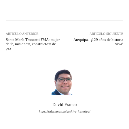
Facebook
X
Pinterest
What
ARTÍCULO ANTERIOR
ARTÍCULO SIGUIENTE
Santa María Troncatti FMA: mujer
Arequipa.- ¡129 años de historia
de fe, misionera, constructora de
viva!
paz
David Franco
https://salesianos.pe/archivo-historico/