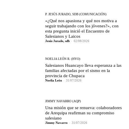
P. JESÚS JURADO, SDB (COMUNICACIÓN)
«¿Qué nos apasiona y qué nos motiva a
seguir trabajando con los jóvenes?», con
esta pregunta inició el Encuentro de
Salesianos y Laicos
Jesús Jurado, sdb
-
02/08/2026
NOELIA LEÓN R. (HYO)
Salesianos Huancayo lleva esperanza a las
familias afectadas por el sismo en la
provincia de Chupaca
Noelia León
-
31/07/2026
JIMMY NAVARRO (AQP)
Una misión que se renueva: colaboradores
de Arequipa reafirman su compromiso
salesiano
Jimmy Navarro
-
31/07/2026