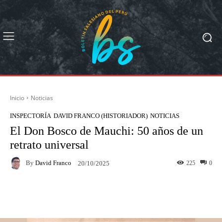
Inicio
Noticias
INSPECTORÍA
DAVID FRANCO (HISTORIADOR)
NOTICIAS
El Don Bosco de Mauchi: 50 años de un
retrato universal
By
David Franco
225
0
20/10/2025
Facebook
X
Pinterest
What