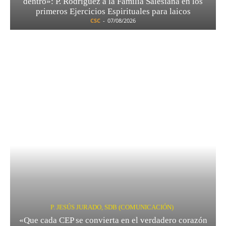
dentro»: P. Rodríguez a la Familia Salesiana en los
primeros Ejercicios Espirituales para laicos
CSC
-
07/08/2026
P. JESÚS JURADO, SDB (COMUNICACIÓN)
«Que cada CEP se convierta en el verdadero corazón