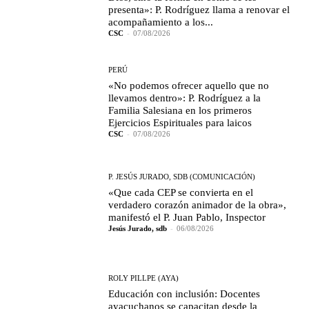
presenta»: P. Rodríguez llama a renovar el
acompañamiento a los...
CSC
-
07/08/2026
PERÚ
«No podemos ofrecer aquello que no
llevamos dentro»: P. Rodríguez a la
Familia Salesiana en los primeros
Ejercicios Espirituales para laicos
CSC
-
07/08/2026
P. JESÚS JURADO, SDB (COMUNICACIÓN)
«Que cada CEP se convierta en el
verdadero corazón animador de la obra»,
manifestó el P. Juan Pablo, Inspector
Jesús Jurado, sdb
-
06/08/2026
ROLY PILLPE (AYA)
Educación con inclusión: Docentes
ayacuchanos se capacitan desde la