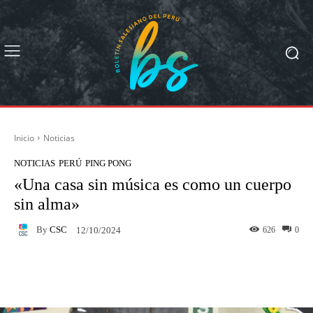
Inicio
Noticias
NOTICIAS
PERÚ
PING PONG
«Una casa sin música es como un cuerpo
sin alma»
By
CSC
626
0
12/10/2024
Facebook
X
Pinterest
What