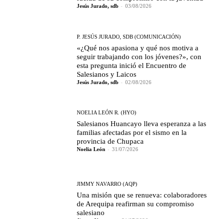
Jesús Jurado, sdb
-
03/08/2026
P. JESÚS JURADO, SDB (COMUNICACIÓN)
«¿Qué nos apasiona y qué nos motiva a
seguir trabajando con los jóvenes?», con
esta pregunta inició el Encuentro de
Salesianos y Laicos
Jesús Jurado, sdb
-
02/08/2026
NOELIA LEÓN R. (HYO)
Salesianos Huancayo lleva esperanza a las
familias afectadas por el sismo en la
provincia de Chupaca
Noelia León
-
31/07/2026
JIMMY NAVARRO (AQP)
Una misión que se renueva: colaboradores
de Arequipa reafirman su compromiso
salesiano