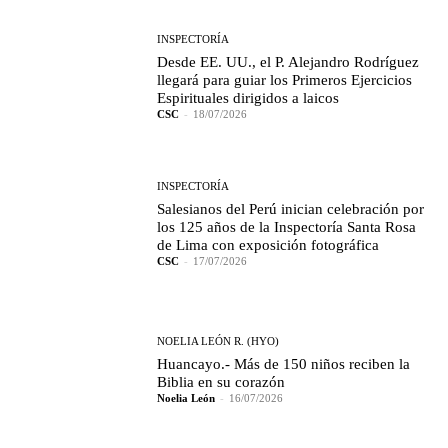
INSPECTORÍA
Desde EE. UU., el P. Alejandro Rodríguez
llegará para guiar los Primeros Ejercicios
Espirituales dirigidos a laicos
CSC
-
18/07/2026
INSPECTORÍA
Salesianos del Perú inician celebración por
los 125 años de la Inspectoría Santa Rosa
de Lima con exposición fotográfica
CSC
-
17/07/2026
NOELIA LEÓN R. (HYO)
Huancayo.- Más de 150 niños reciben la
Biblia en su corazón
Noelia León
-
16/07/2026