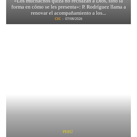
«Los muchachos quizá no rechazan a Dios, sino la
forma en cómo se les presenta»: P. Rodríguez llama a
renovar el acompañamiento a los...
CSC
-
07/08/2026
PERÚ