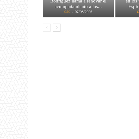
Rodríguez llama a renovar el
en los
acompañamiento a los...
Espir
CSC
-
07/08/2026
C