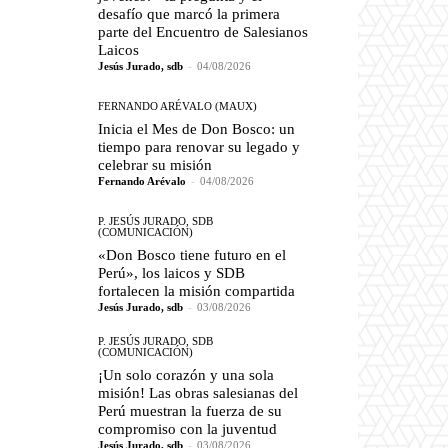
desafío que marcó la primera
parte del Encuentro de Salesianos
Laicos
Jesús Jurado, sdb
-
04/08/2026
FERNANDO ARÉVALO (MAUX)
Inicia el Mes de Don Bosco: un
tiempo para renovar su legado y
celebrar su misión
Fernando Arévalo
-
04/08/2026
P. JESÚS JURADO, SDB
(COMUNICACIÓN)
«Don Bosco tiene futuro en el
Perú», los laicos y SDB
fortalecen la misión compartida
Jesús Jurado, sdb
-
03/08/2026
P. JESÚS JURADO, SDB
(COMUNICACIÓN)
¡Un solo corazón y una sola
misión! Las obras salesianas del
Perú muestran la fuerza de su
compromiso con la juventud
Jesús Jurado, sdb
-
03/08/2026