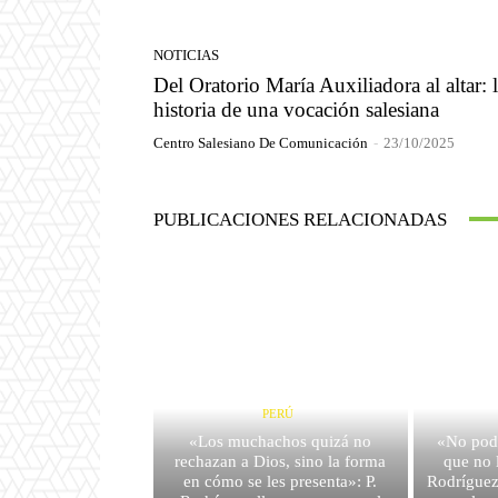
NOTICIAS
Del Oratorio María Auxiliadora al altar: 
historia de una vocación salesiana
Centro Salesiano De Comunicación
-
23/10/2025
PUBLICACIONES RELACIONADAS
PERÚ
«Los muchachos quizá no
«No pod
rechazan a Dios, sino la forma
que no 
en cómo se les presenta»: P.
Rodríguez 