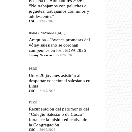
Escuela de Animadores 2026:
“No trabajamos con peluches o
juguetes; trabajamos con niños y
adolescentes”
CSC
-
22/07/2026
JIMMY NAVARRO (AQP)
Arequipa.- Jóvenes promesas del
vóley salesiano se coronan
campeones en los JEDPA 2026
Jimmy Navarro
-
22/07/2026
PERÚ
Unos 20 jóvenes asistirán al
despertar vocacional salesiano en
Lima
CSC
-
21/07/2026
PERÚ
Recuperación del patrimonio del
“Colegio Salesiano de Cusco”
fortalece la misión educativa de
la Congregación
CSC
-
20/07/2026