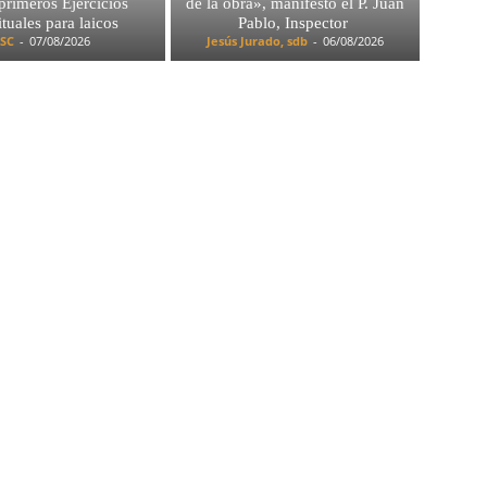
 primeros Ejercicios
de la obra», manifestó el P. Juan
ituales para laicos
Pablo, Inspector
SC
-
07/08/2026
Jesús Jurado, sdb
-
06/08/2026