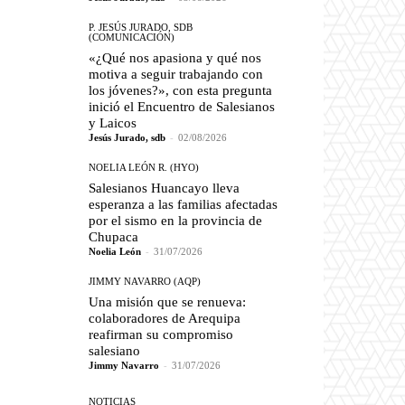
P. JESÚS JURADO, SDB
(COMUNICACIÓN)
«¿Qué nos apasiona y qué nos
motiva a seguir trabajando con
los jóvenes?», con esta pregunta
inició el Encuentro de Salesianos
y Laicos
Jesús Jurado, sdb
-
02/08/2026
NOELIA LEÓN R. (HYO)
Salesianos Huancayo lleva
esperanza a las familias afectadas
por el sismo en la provincia de
Chupaca
Noelia León
-
31/07/2026
JIMMY NAVARRO (AQP)
Una misión que se renueva:
colaboradores de Arequipa
reafirman su compromiso
salesiano
Jimmy Navarro
-
31/07/2026
NOTICIAS