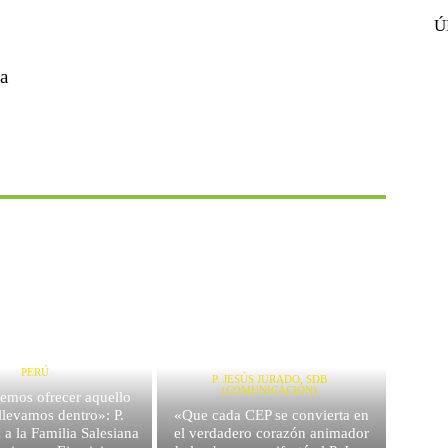
Ú
la
PERÚ
P. JESÚS JURADO, SDB
(COMUNICACIÓN)
emos ofrecer aquello
llevamos dentro»: P.
«Que cada CEP se convierta en
a la Familia Salesiana
el verdadero corazón animador