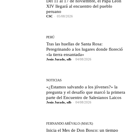
Del 11 al 17 de noviembre, el Papa León
XIV llegará al encuentro del pueblo
peruano
CSC
-
05/08/2026
PERÚ
Tras las huellas de Santa Rosa:
Peregrinando a los lugares donde floreció
«la tierra ensantada»
Jesús Jurado, sdb
-
04/08/2026
NOTICIAS
«¿Estamos salvando a los jóvenes?» la
pregunta y el desafío que marcó la primera
parte del Encuentro de Salesianos Laicos
Jesús Jurado, sdb
-
04/08/2026
FERNANDO ARÉVALO (MAUX)
Inicia el Mes de Don Bosco: un tiempo