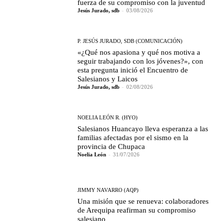
fuerza de su compromiso con la juventud
Jesús Jurado, sdb
-
03/08/2026
P. JESÚS JURADO, SDB (COMUNICACIÓN)
«¿Qué nos apasiona y qué nos motiva a
seguir trabajando con los jóvenes?», con
esta pregunta inició el Encuentro de
Salesianos y Laicos
Jesús Jurado, sdb
-
02/08/2026
NOELIA LEÓN R. (HYO)
Salesianos Huancayo lleva esperanza a las
familias afectadas por el sismo en la
provincia de Chupaca
Noelia León
-
31/07/2026
JIMMY NAVARRO (AQP)
Una misión que se renueva: colaboradores
de Arequipa reafirman su compromiso
salesiano