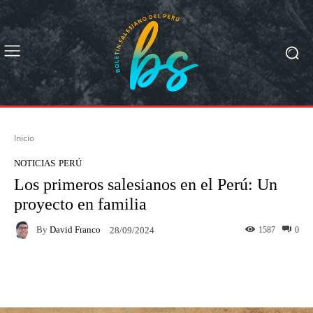
Inicio
NOTICIAS
PERÚ
Los primeros salesianos en el Perú: Un
proyecto en familia
By
David Franco
1587
0
28/09/2024
Facebook
X
Pinterest
What