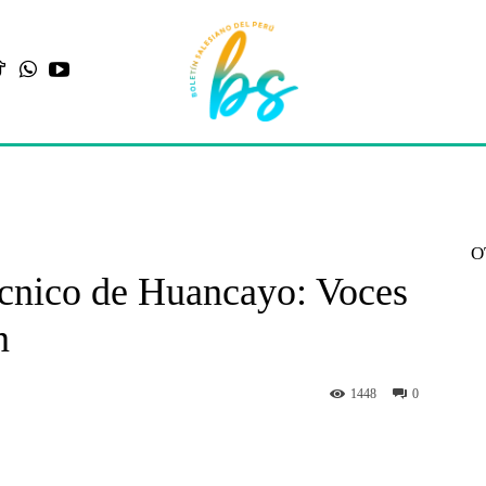
O
écnico de Huancayo: Voces
n
1448
0
st
WhatsApp