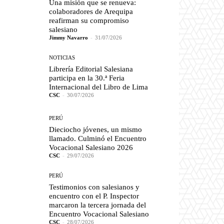
Una misión que se renueva:
colaboradores de Arequipa
reafirman su compromiso
salesiano
Jimmy Navarro
-
31/07/2026
NOTICIAS
Librería Editorial Salesiana
participa en la 30.ª Feria
Internacional del Libro de Lima
CSC
-
30/07/2026
PERÚ
Dieciocho jóvenes, un mismo
llamado. Culminó el Encuentro
Vocacional Salesiano 2026
CSC
-
29/07/2026
PERÚ
Testimonios con salesianos y
encuentro con el P. Inspector
marcaron la tercera jornada del
Encuentro Vocacional Salesiano
CSC
-
28/07/2026