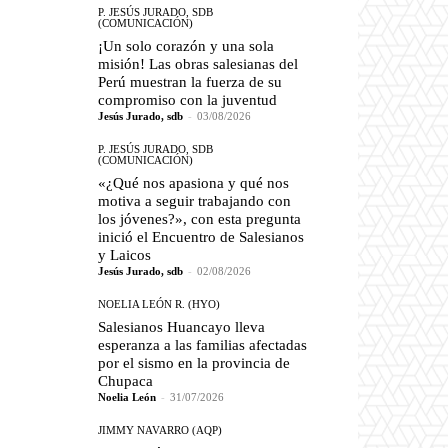
P. JESÚS JURADO, SDB
(COMUNICACIÓN)
¡Un solo corazón y una sola
misión! Las obras salesianas del
Perú muestran la fuerza de su
compromiso con la juventud
Jesús Jurado, sdb
-
03/08/2026
P. JESÚS JURADO, SDB
(COMUNICACIÓN)
«¿Qué nos apasiona y qué nos
motiva a seguir trabajando con
los jóvenes?», con esta pregunta
inició el Encuentro de Salesianos
y Laicos
Jesús Jurado, sdb
-
02/08/2026
NOELIA LEÓN R. (HYO)
Salesianos Huancayo lleva
esperanza a las familias afectadas
por el sismo en la provincia de
Chupaca
Noelia León
-
31/07/2026
JIMMY NAVARRO (AQP)