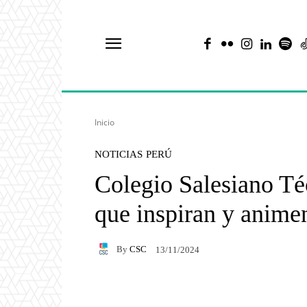
Inicio
NOTICIAS
PERÚ
Colegio Salesiano T
que inspiran y anime
By
CSC
13/11/2024
Facebook
X
Pintere