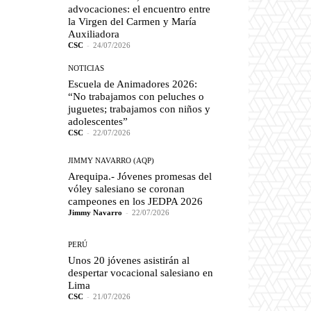
advocaciones: el encuentro entre
la Virgen del Carmen y María
Auxiliadora
CSC
-
24/07/2026
NOTICIAS
Escuela de Animadores 2026:
“No trabajamos con peluches o
juguetes; trabajamos con niños y
adolescentes”
CSC
-
22/07/2026
JIMMY NAVARRO (AQP)
Arequipa.- Jóvenes promesas del
vóley salesiano se coronan
campeones en los JEDPA 2026
Jimmy Navarro
-
22/07/2026
PERÚ
Unos 20 jóvenes asistirán al
despertar vocacional salesiano en
Lima
CSC
-
21/07/2026