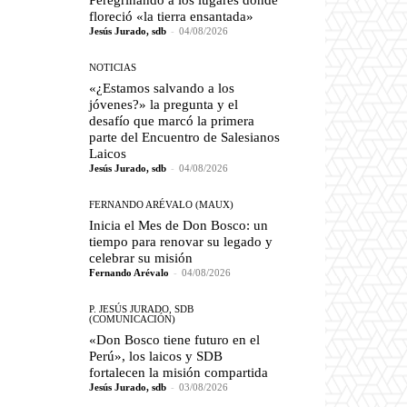
Peregrinando a los lugares donde
floreció «la tierra ensantada»
Jesús Jurado, sdb
-
04/08/2026
NOTICIAS
«¿Estamos salvando a los
jóvenes?» la pregunta y el
desafío que marcó la primera
parte del Encuentro de Salesianos
Laicos
Jesús Jurado, sdb
-
04/08/2026
FERNANDO ARÉVALO (MAUX)
Inicia el Mes de Don Bosco: un
tiempo para renovar su legado y
celebrar su misión
Fernando Arévalo
-
04/08/2026
P. JESÚS JURADO, SDB
(COMUNICACIÓN)
«Don Bosco tiene futuro en el
Perú», los laicos y SDB
fortalecen la misión compartida
Jesús Jurado, sdb
-
03/08/2026