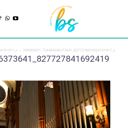
4191917_n
398985831_724484296373641_8277278416924191917_n
6373641_827727841692419