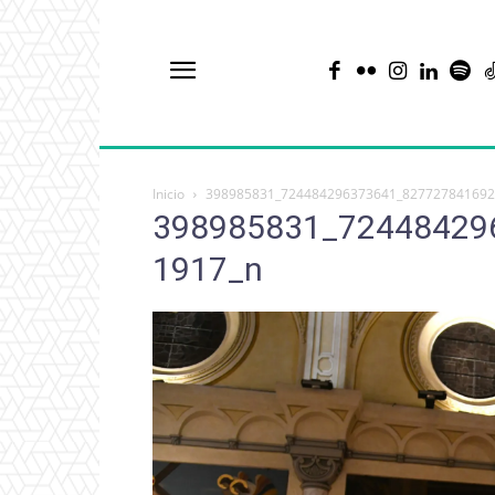
Inicio
398985831_724484296373641_827727841692
398985831_72448429
1917_n