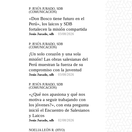
P. JESÚS JURADO, SDB
(COMUNICACIÓN)
«Don Bosco tiene futuro en el
Perú», los laicos y SDB
fortalecen la misión compartida
Jesús Jurado, sdb
-
03/08/2026
P. JESÚS JURADO, SDB
(COMUNICACIÓN)
¡Un solo corazón y una sola
misión! Las obras salesianas del
Perú muestran la fuerza de su
compromiso con la juventud
Jesús Jurado, sdb
-
03/08/2026
P. JESÚS JURADO, SDB
(COMUNICACIÓN)
«¿Qué nos apasiona y qué nos
motiva a seguir trabajando con
los jóvenes?», con esta pregunta
inició el Encuentro de Salesianos
y Laicos
Jesús Jurado, sdb
-
02/08/2026
NOELIA LEÓN R. (HYO)