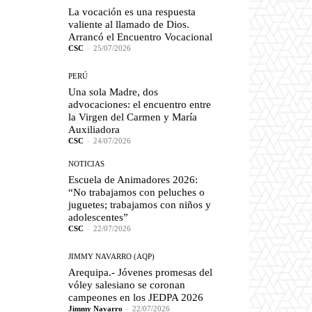
La vocación es una respuesta
valiente al llamado de Dios.
Arrancó el Encuentro Vocacional
CSC
-
25/07/2026
PERÚ
Una sola Madre, dos
advocaciones: el encuentro entre
la Virgen del Carmen y María
Auxiliadora
CSC
-
24/07/2026
NOTICIAS
Escuela de Animadores 2026:
“No trabajamos con peluches o
juguetes; trabajamos con niños y
adolescentes”
CSC
-
22/07/2026
JIMMY NAVARRO (AQP)
Arequipa.- Jóvenes promesas del
vóley salesiano se coronan
campeones en los JEDPA 2026
Jimmy Navarro
-
22/07/2026