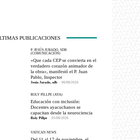
LTIMAS PUBLICACIONES
P. JESÚS JURADO, SDB
(COMUNICACIÓN)
«Que cada CEP se convierta en el
verdadero corazón animador de
la obra», manifestó el P. Juan
Pablo, Inspector
Jesús Jurado, sdb
-
06/08/2026
ROLY PILLPE (AYA)
Educación con inclusión:
Docentes ayacuchanos se
capacitan desde la neurociencia
Roly Pillpe
-
05/08/2026
VATICAN NEWS
Del 11 al 17 de noviembre, el