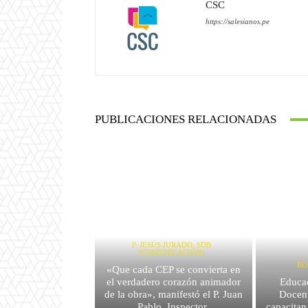
CSC
https://salesianos.pe
PUBLICACIONES RELACIONADAS
P. JESÚS JURADO, SDB
(COMUNICACIÓN)
RO
«Que cada CEP se convierta en
el verdadero corazón animador
Educac
de la obra», manifestó el P. Juan
Docent
Pablo, Inspector
capacitan