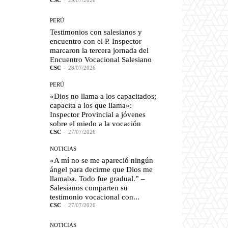
CSC
-
29/07/2026
PERÚ
Testimonios con salesianos y
encuentro con el P. Inspector
marcaron la tercera jornada del
Encuentro Vocacional Salesiano
CSC
-
28/07/2026
PERÚ
«Dios no llama a los capacitados;
capacita a los que llama»:
Inspector Provincial a jóvenes
sobre el miedo a la vocación
CSC
-
27/07/2026
NOTICIAS
«A mí no se me apareció ningún
ángel para decirme que Dios me
llamaba. Todo fue gradual.” –
Salesianos comparten su
testimonio vocacional con...
CSC
-
27/07/2026
NOTICIAS