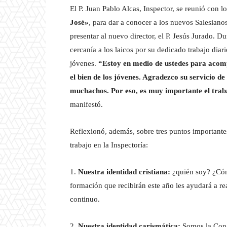
El P. Juan Pablo Alcas, Inspector, se reunió con l
José»
, para dar a conocer a los nuevos Salesia
presentar al nuevo director, el P. Jesús Jurado. D
cercanía a los laicos por su dedicado trabajo diar
jóvenes.
“Estoy en medio de ustedes para acom
el bien de los jóvenes. Agradezco su servicio de
muchachos. Por eso, es muy importante el trab
manifestó.
Reflexionó, además, sobre tres puntos importantes
trabajo en la Inspectoría:
1.
Nuestra identidad cristiana:
¿quién soy? ¿Cóm
formación que recibirán este año les ayudará a re
continuo.
2.
Nuestra identidad carismática:
Somos la Cong