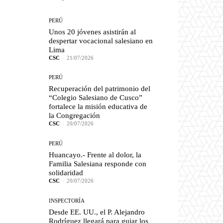
PERÚ
Unos 20 jóvenes asistirán al
despertar vocacional salesiano en
Lima
CSC
-
21/07/2026
PERÚ
Recuperación del patrimonio del
“Colegio Salesiano de Cusco”
fortalece la misión educativa de
la Congregación
CSC
-
20/07/2026
PERÚ
Huancayo.- Frente al dolor, la
Familia Salesiana responde con
solidaridad
CSC
-
20/07/2026
INSPECTORÍA
Desde EE. UU., el P. Alejandro
Rodríguez llegará para guiar los