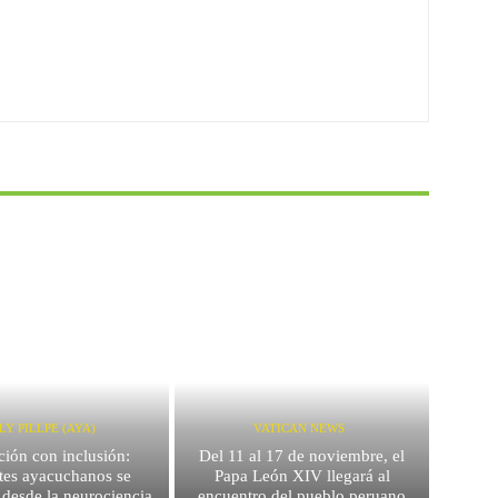
LY PILLPE (AYA)
VATICAN NEWS
ión con inclusión:
Del 11 al 17 de noviembre, el
es ayacuchanos se
Papa León XIV llegará al
 desde la neurociencia
encuentro del pueblo peruano